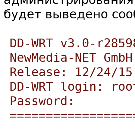
будет выведено со
DD-WRT v3.0-r2859
NewMedia-NET GmbH
Release: 12/24/15
DD-WRT login: roo
Password:
=================
___ ___ _ _____ _