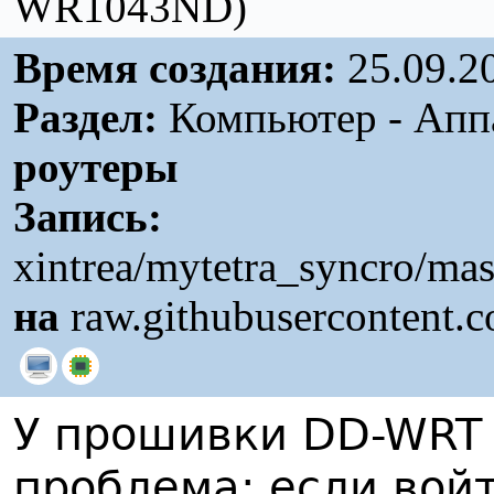
WR1043ND)
Время создания:
25.09.2
Раздел:
Компьютер - Аппа
роутеры
Запись:
xintrea/mytetra_syncro/ma
на
raw.githubusercontent.
У прошивки DD-WRT
проблема: если вой