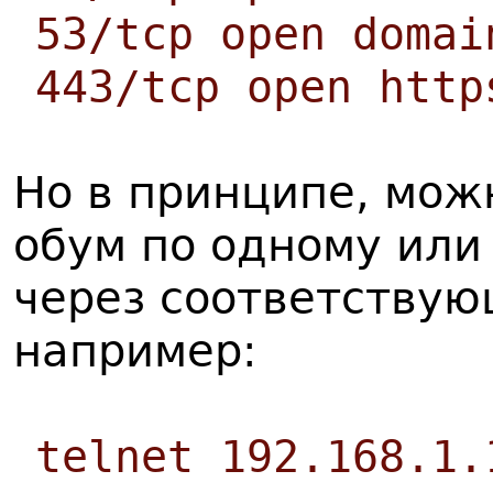
53/tcp open domai
443/tcp open http
Но в принципе, мож
обум по одному или
через соответству
например:
telnet 192.168.1.