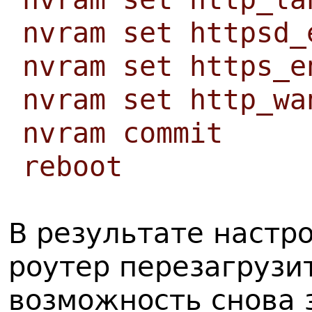
nvram set httpsd_
nvram set https_e
nvram set http_wa
nvram commit
reboot
В результате настр
роутер перезагрузи
возможность снова 