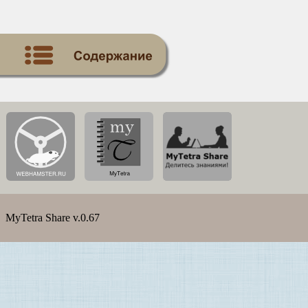
MyTetra Share v.0.67