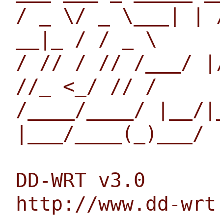
/ _ \/ _ \___| | 
__|_ / / _ \
/ // / // /___/ |
//_ <_/ // /
/____/____/ |__/|
|___/____(_)___/
DD-WRT v3.0
http://www.dd-wrt