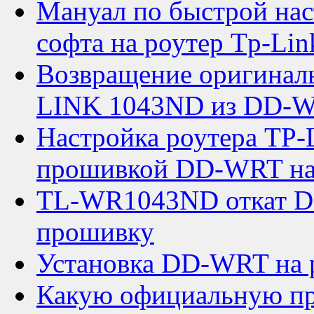
Мануал по быстрой на
софта на роутер Tp-L
Возвращение оригинал
LINK 1043ND из DD-
Настройка роутера TP
прошивкой DD-WRT на
TL-WR1043ND откат D
прошивку
Установка DD-WRT на
Какую официальную пр