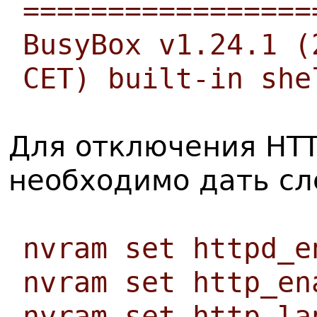
=================
BusyBox v1.24.1 (
CET) built-in she
Для отключения HTT
необходимо дать с
nvram set httpd_e
nvram set http_en
nvram set http_la