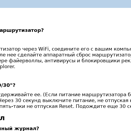
маршрутизатор?
изатор через WiFi, соедините его с вашим комп
ле нее сделайте аппаратный сброс маршрутизатор
ре файерволлы, антивирусы и блокировщики ре
lorer.
0/30"?
 удерживайте ее. (Если питание маршрутизатора 
 Через 30 секунд выключите питание, не отпуская 
пять-таки не отпуская Reset. Подождите еще 30 се
ал
емный журнал?