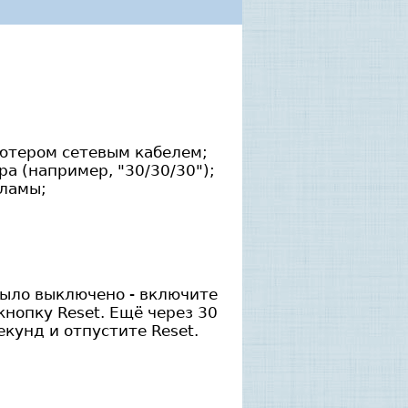
ьютером сетевым кабелем;
а (например, "30/30/30");
кламы;
было выключено - включите
кнопку Reset. Ещё через 30
кунд и отпустите Reset.