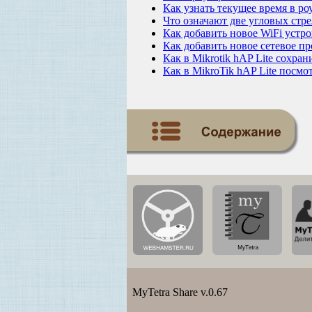
Как узнать текущее время в ро
Что означают две угловых стре
Как добавить новое WiFi устро
Как добавить новое сетевое пр
Как в Mikrotik hAP Lite сохра
Как в MikroTik hAP Lite посмо
MyTetra Share v.0.67