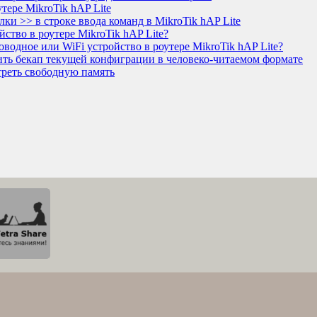
утере MikroTik hAP Lite
лки >> в строке ввода команд в MikroTik hAP Lite
йство в роутере MikroTik hAP Lite?
оводное или WiFi устройство в роутере MikroTik hAP Lite?
нить бекап текущей конфиграции в человеко-читаемом формате
треть свободную память