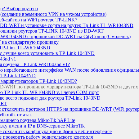
ер? Выбор роутера
(создание временного VPN на чужом устройстве)
еб-сайтов на WiFi роутере TP-LINK?
 DD-WRT и установке софта на роутер Tp-Link TL-WR1043ND
рошивки роутеров TP-LINK 1043ND из DD-WRT
TL-WR1043ND с прошивкой DD-WRT на CityComm (Смоленск)
на стандартную прошивку
 TP-Link TL-WR1043ND
лучше всего установить в TP-Link 1043ND
43nd v1
я роутера TP-Link WR1043nd v1?
ию неработающего интерфейса WAN после обновления официал
я TP-Link 1043ND
ля маршрутизаторов TP-Link 1043ND?
D-WRT по прошивке маршрутизатора TP-Link 1043ND и других
ию TP-Link TL-WR1043ND v.1 через COM-порт
 всего подходит для роутера TP-Link 1043ND
WRT
lnet отключить протокол HTTPS на прошивке DD-WRT (WiFi роу
ikrotik от атак
машнего роутера MikroTik hAP Lite
зку имени и IP в DNS-сервисе MikroTik
te сохранить конфигурацию в файл в веб-интерфейсе
te проверить работу родительского контроля