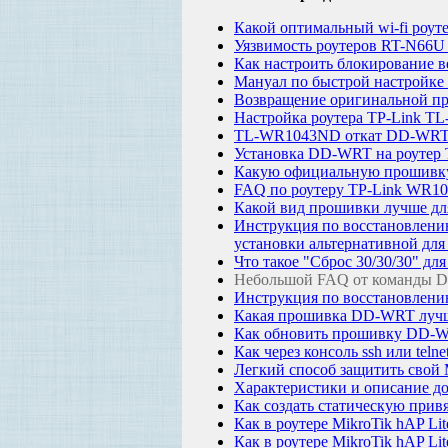
Какой оптимальный wi-fi роут
Уязвимость роутеров RT-N66U 
Как настроить блокирование в
Мануал по быстрой настройке
Возвращение оригинальной п
Настройка роутера TP-Link 
TL-WR1043ND откат DD-WRT 
Установка DD-WRT на роутер
Какую официальную прошивку 
FAQ по роутеру TP-Link WR10
Какой вид прошивки лучше дл
Инструкция по восстановлен
установки альтернативной дл
Что такое "Сброс 30/30/30" д
Небольшой FAQ от команды D
Инструкция по восстановлен
Какая прошивка DD-WRT лучше
Как обновить прошивку DD-
Как через консоль ssh или te
Легкий способ защитить свой M
Характеристики и описание до
Как создать статическую привя
Как в роутере MikroTik hAP Li
Как в роутере MikroTik hAP Li