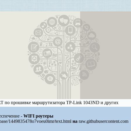
 по прошивке маршрутизатора TP-Link 1043ND и других
еспечение -
WIFI роутеры
/base/1449835478o7voeu0imr/text.html
на
raw.githubusercontent.com