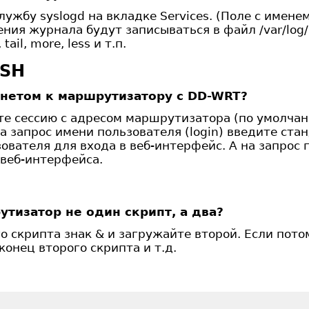
лужбу syslogd на вкладке Services. (Поле с имен
ения журнала будут записываться в файл /var/log
il, more, less и т.п.
SSH
лнетом к маршрутизатору с DD-WRT?
те сессию с адресом маршрутизатора (по умолчан
а запрос имени пользователя (login) введите стан
ователя для входа в веб-интерфейс. А на запрос 
 веб-интерфейса.
утизатор не один скрипт, а два?
го скрипта знак & и загружайте второй. Если пот
 конец второго скрипта и т.д.