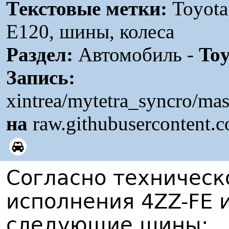
Текстовые метки:
Toyota
E120, шины, колеса
Раздел:
Автомобиль -
Toy
Запись:
xintrea/mytetra_syncro/ma
на
raw.githubusercontent.
Согласно техническ
исполнения 4ZZ-FE 
следующие шины: