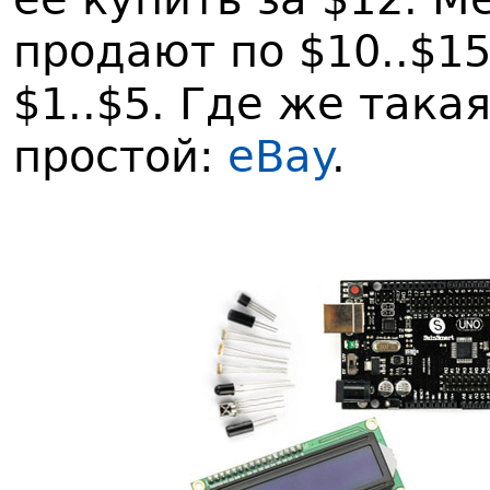
продают по $10..$15
$1..$5. Где же така
простой:
eBay
.