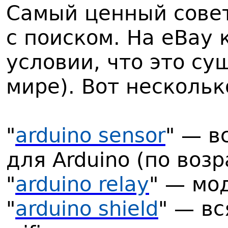
Самый ценный сове
с поиском. На eBay 
условии, что это су
мире). Вот нескольк
"
arduino sensor
" — в
для Arduino (по воз
"
arduino relay
" — мо
"
arduino shield
" — в