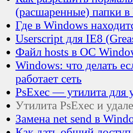
(расшаренные) папки 
Где в Windows находитс
Userscript для IE8 (Gre
Файл hosts в ОС Windo
Windows: что делать ес
работает сеть
PsExec — утилита для 
Утилита PsExec и удал
Замена net send в Wind
Как дать общий доступ 