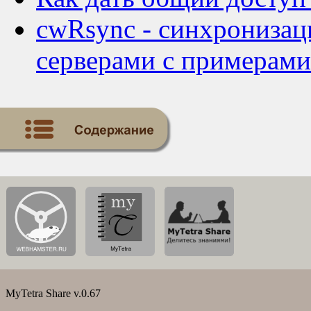
cwRsync - cинхрониза
серверами с примерами
MyTetra Share v.0.67