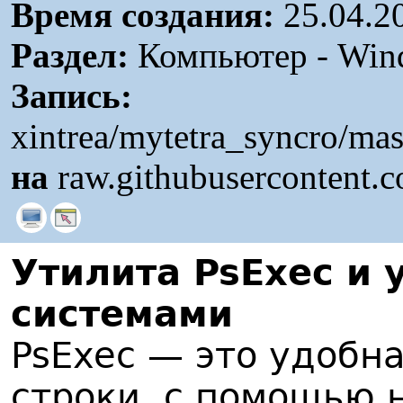
Время создания:
25.04.2
Раздел:
Компьютер - Win
Запись:
xintrea/mytetra_syncro/ma
на
raw.githubusercontent.
Утилита PsExec и
системами
PsExec — это удобн
строки, с помощью 