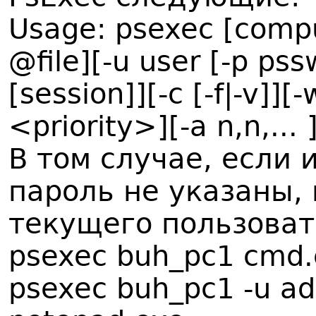
Usage: psexec [comput
@file][-u user [-p psswd
[session]][-c [-f|-v]][-
<priority>][-a n,n,..
В том случае, если 
пароль не указаны,
текущего пользоват
psexec buh_pc1 cmd.
psexec buh_pc1 -u a