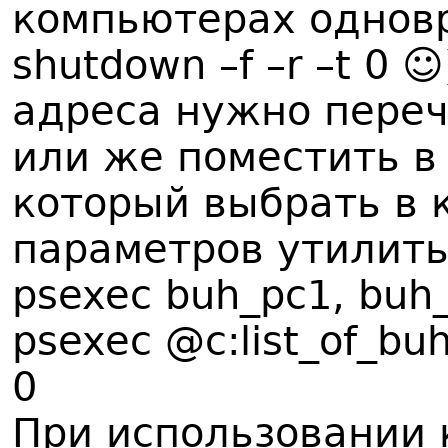
компьютерах однов
shutdown –f –r –t 0 ☺
адреса нужно переч
или же поместить в
который выбрать в 
параметров утилиты
psexec buh_pc1, buh_
psexec @c:list_of_buh
0
При использовании 