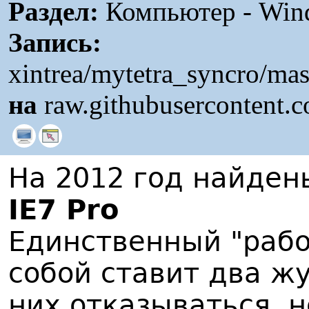
Раздел:
Компьютер - Win
Запись:
xintrea/mytetra_syncro/ma
на
raw.githubusercontent.
На 2012 год найде
IE7 Pro
Единственный "рабо
собой ставит два жу
них отказываться, н