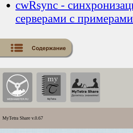
cwRsync - cинхрониза
серверами с примерами
MyTetra Share v.0.67