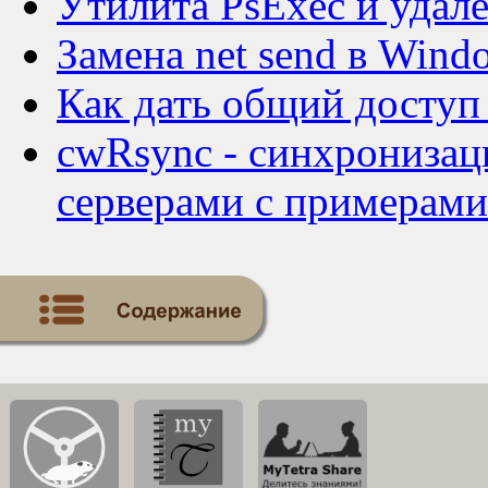
Утилита PsExec и удал
Замена net send в Wind
Как дать общий доступ 
cwRsync - cинхрониза
серверами с примерами