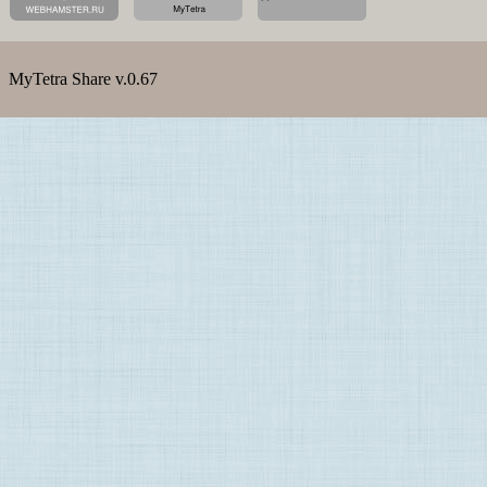
MyTetra Share v.0.67