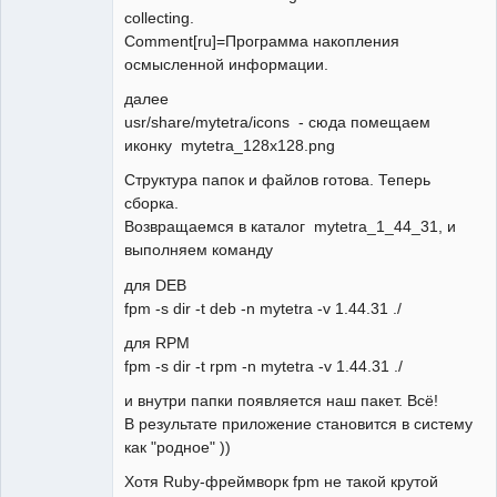
collecting.
Comment[ru]=Программа накопления
осмысленной информации.
далее
usr/share/mytetra/icons - сюда помещаем
иконку mytetra_128x128.png
Структура папок и файлов готова. Теперь
сборка.
Возвращаемся в каталог mytetra_1_44_31, и
выполняем команду
для DEB
fpm -s dir -t deb -n mytetra -v 1.44.31 ./
для RPM
fpm -s dir -t rpm -n mytetra -v 1.44.31 ./
и внутри папки появляется наш пакет. Всё!
В результате приложение становится в систему
как "родное" ))
Хотя Ruby-фреймворк fpm не такой крутой