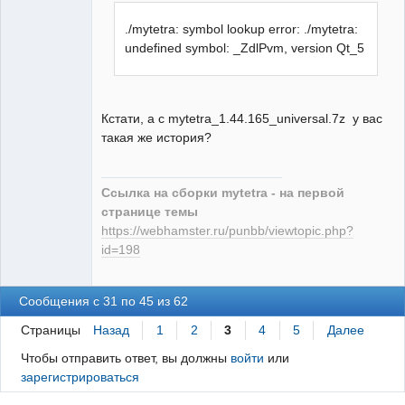
./mytetra: symbol lookup error: ./mytetra:
undefined symbol: _ZdlPvm, version Qt_5
Кстати, а с mytetra_1.44.165_universal.7z у вас
такая же история?
Ссылка на сборки mytetra - на первой
странице темы
https://webhamster.ru/punbb/viewtopic.php?
id=198
Сообщения с 31 по 45 из 62
Страницы
Назад
1
2
3
4
5
Далее
Чтобы отправить ответ, вы должны
войти
или
зарегистрироваться