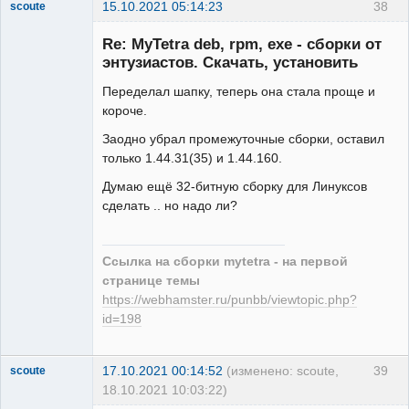
15.10.2021 05:14:23
38
scoute
Member
Re: MyTetra deb, rpm, exe - сборки от
Неактивен
энтузиастов. Скачать, установить
Переделал шапку, теперь она стала проще и
короче.
Заодно убрал промежуточные сборки, оставил
только 1.44.31(35) и 1.44.160.
Думаю ещё 32-битную сборку для Линуксов
сделать .. но надо ли?
Ссылка на сборки mytetra - на первой
странице темы
https://webhamster.ru/punbb/viewtopic.php?
id=198
17.10.2021 00:14:52
(изменено: scoute,
39
scoute
18.10.2021 10:03:22)
Member