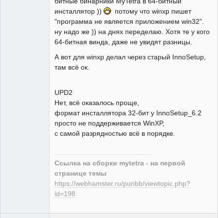
битные бинарники MyTetra в 64-битный
инсталлятор ))
потому что winxp пишет
"программа не является приложением win32".
ну надо же )) на днях переделаю. Хотя те у кого
64-битная винда, даже не увидят разницы.
А вот для winxp делал через старый InnoSetup,
там всё ок.
UPD2
Нет, всё оказалось проще,
формат инсталлятора 32-бит у InnoSetup_6.2
просто не поддерживается WinXP,
с самой разрядностью всё в порядке.
Ссылка на сборки mytetra - на первой
странице темы
https://webhamster.ru/punbb/viewtopic.php?
id=198