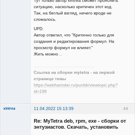
Тут только автор xintrea сможет прояснить
ситуацию, насколько критичен этот код.
Так, на беглый взгляд, ничего вроде не
сломалось.
UPD.
Автор ответил, что "Критично только для
создания и редактирования формул. На
просмотр формул не влияет."
Жить можно ..
Ссылка на сборки mytetra - на первой
странице темы
https://webhamster.ru/punbb/viewtopic.php?
id=198
11.04.2022 15:13:39
44
xintrea
Administrator
Re: MyTetra deb, rpm, exe - сборки от
Неактивен
энтузиастов. Скачать, установить