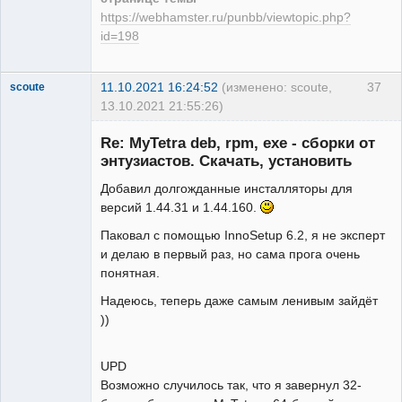
https://webhamster.ru/punbb/viewtopic.php?
id=198
11.10.2021 16:24:52
(изменено: scoute,
37
scoute
13.10.2021 21:55:26)
Member
Re: MyTetra deb, rpm, exe - сборки от
Неактивен
энтузиастов. Скачать, установить
Добавил долгожданные инсталляторы для
версий 1.44.31 и 1.44.160.
Паковал с помощью InnoSetup 6.2, я не эксперт
и делаю в первый раз, но сама прога очень
понятная.
Надеюсь, теперь даже самым ленивым зайдёт
))
UPD
Возможно случилось так, что я завернул 32-