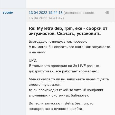
13.04.2022 19:44:13
(изменено: scoute,
45
scoute
16.04.2022 14:41:47)
Member
Re: MyTetra deb, rpm, exe - сборки от
Неактивен
энтузиастов. Скачать, установить
Благодарю, отпишусь как проверю.
А вы могли бы описать все шаги, как запускаете
и на чём?
UPD.
Я только что проверил на 3х LIVE разных
дистрибутивах, всё работает нормально.
Мне кажется то ли вы запускаете через mytetra
вместо mytetra.run,
то ли происходит какой-то хитрый конфликт
вложенных и системных библиотек.
Вот если запускаю mytetra без .run, то
повторяется в точности ошибка.