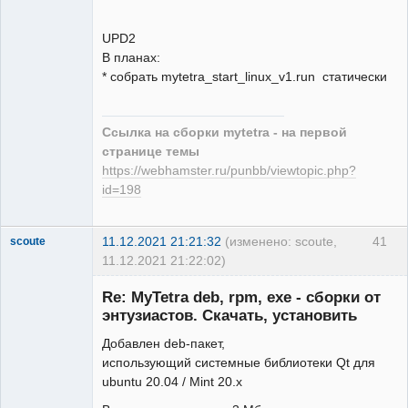
UPD2
В планах:
* собрать mytetra_start_linux_v1.run статически
Ссылка на сборки mytetra - на первой
странице темы
https://webhamster.ru/punbb/viewtopic.php?
id=198
11.12.2021 21:21:32
(изменено: scoute,
41
scoute
11.12.2021 21:22:02)
Member
Re: MyTetra deb, rpm, exe - сборки от
Неактивен
энтузиастов. Скачать, установить
Добавлен deb-пакет,
использующий системные библиотеки Qt для
ubuntu 20.04 / Mint 20.x