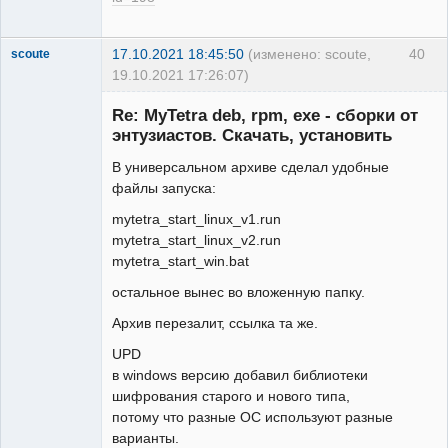
17.10.2021 18:45:50
(изменено: scoute,
40
scoute
19.10.2021 17:26:07)
Member
Re: MyTetra deb, rpm, exe - сборки от
Неактивен
энтузиастов. Скачать, установить
В универсальном архиве сделал удобные
файлы запуска:
mytetra_start_linux_v1.run
mytetra_start_linux_v2.run
mytetra_start_win.bat
остальное вынес во вложенную папку.
Архив перезалит, ссылка та же.
UPD
в windows версию добавил библиотеки
шифрования старого и нового типа,
потому что разные ОС используют разные
варианты.