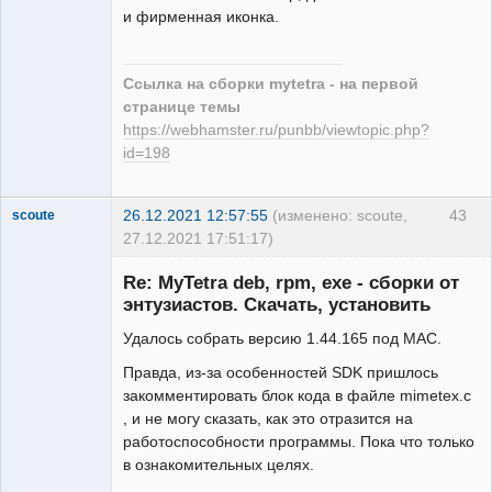
и фирменная иконка.
Ссылка на сборки mytetra - на первой
странице темы
https://webhamster.ru/punbb/viewtopic.php?
id=198
26.12.2021 12:57:55
(изменено: scoute,
43
scoute
27.12.2021 17:51:17)
Member
Re: MyTetra deb, rpm, exe - сборки от
Неактивен
энтузиастов. Скачать, установить
Удалось собрать версию 1.44.165 под МАС.
Правда, из-за особенностей SDK пришлось
закомментировать блок кода в файле mimetex.c
, и не могу сказать, как это отразится на
работоспособности программы. Пока что только
в ознакомительных целях.