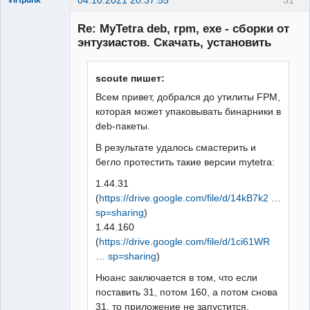
Member
Re: MyTetra deb, rpm, exe - сборки от
Неактивен
энтузиастов. Скачать, установить
scoute пишет:
Всем привет, добрался до утилиты FPM,
которая может упаковывать бинарники в
deb-пакеты.
В результате удалось смастерить и
бегло протестить такие версии mytetra:
1.44.31
(
https://drive.google.com/file/d/14kB7k2 …
sp=sharing
)
1.44.160
(
https://drive.google.com/file/d/1ci61WR
… sp=sharing
)
Нюанс заключается в том, что если
поставить 31, потом 160, а потом снова
31, то приложение не запустится.