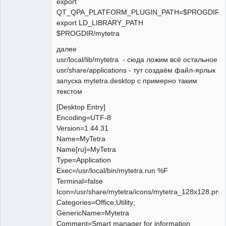
export
QT_QPA_PLATFORM_PLUGIN_PATH=$PROGDIR/pl
export LD_LIBRARY_PATH
$PROGDIR/mytetra
далее
usr/local/lib/mytetra - сюда ложим всё остальное
usr/share/applications - тут создаём файл-ярлык
запуска mytetra.desktop с примерно таким
текстом
[Desktop Entry]
Encoding=UTF-8
Version=1.44.31
Name=MyTetra
Name[ru]=MyTetra
Type=Application
Exec=/usr/local/bin/mytetra.run %F
Terminal=false
Icon=/usr/share/mytetra/icons/mytetra_128x128.png
Categories=Office;Utility;
GenericName=Mytetra
Comment=Smart manager for information