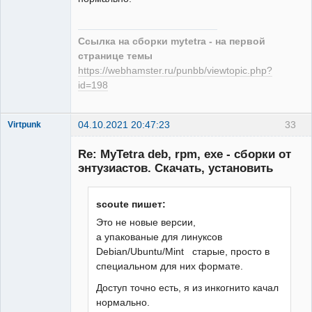
Ссылка на сборки mytetra - на первой
странице темы
https://webhamster.ru/punbb/viewtopic.php?
id=198
04.10.2021 20:47:23
33
Virtpunk
Member
Re: MyTetra deb, rpm, exe - сборки от
Неактивен
энтузиастов. Скачать, установить
scoute пишет:
Это не новые версии,
а упакованые для линуксов
Debian/Ubuntu/Mint старые, просто в
специальном для них формате.
Доступ точно есть, я из инкогнито качал
нормально.