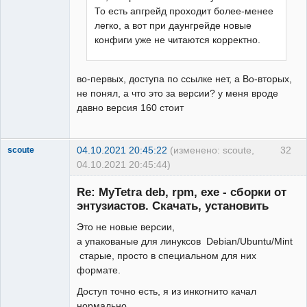
То есть апгрейд проходит более-менее
легко, а вот при даунгрейде новые
конфиги уже не читаются корректно.
во-первых, доступа по ссылке нет, а Во-вторых,
не понял, а что это за версии? у меня вроде
давно версия 160 стоит
04.10.2021 20:45:22
(изменено: scoute,
32
scoute
04.10.2021 20:45:44)
Member
Re: MyTetra deb, rpm, exe - сборки от
Неактивен
энтузиастов. Скачать, установить
Это не новые версии,
а упакованые для линуксов Debian/Ubuntu/Mint
старые, просто в специальном для них
формате.
Доступ точно есть, я из инкогнито качал
нормально.