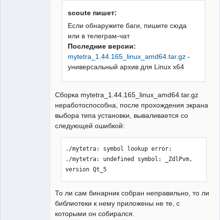
scoute пишет:
Если обнаружите баги, пишите сюда
или в телеграм-чат
Последние версии:
mytetra_1.44.165_linux_amd64.tar.gz
-
универсальный архив для Linux x64
Сборка mytetra_1.44.165_linux_amd64.tar.gz
неработоспособна, после прохождения экрана
выбора типа установки, вываливается со
следующей ошибкой:
./mytetra: symbol lookup error: 
./mytetra: undefined symbol: _ZdlPvm, 
version Qt_5
То ли сам бинарник собран неправильно, то ли
библиотеки к нему приложены не те, с
которыми он собирался.