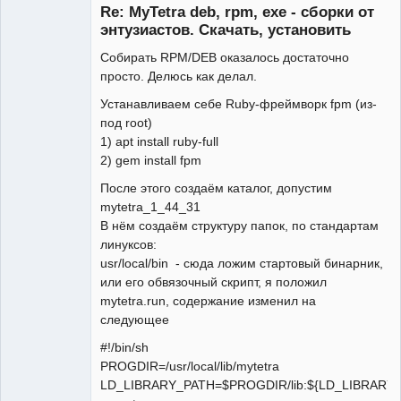
Re: MyTetra deb, rpm, exe - сборки от
Неактивен
энтузиастов. Скачать, установить
Собирать RPM/DEB оказалось достаточно
просто. Делюсь как делал.
Устанавливаем себе Ruby-фреймворк fpm (из-
под root)
1) apt install ruby-full
2) gem install fpm
После этого создаём каталог, допустим
mytetra_1_44_31
В нём создаём структуру папок, по стандартам
линуксов:
usr/local/bin - сюда ложим стартовый бинарник,
или его обвязочный скрипт, я положил
mytetra.run, содержание изменил на
следующее
#!/bin/sh
PROGDIR=/usr/local/lib/mytetra
LD_LIBRARY_PATH=$PROGDIR/lib:${LD_LIBRARY