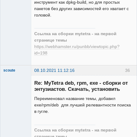
инструмент как dpkg-build, но для простых
пакетов без других зависимостей его хватает с
головой.
Ссылка на сборки mytetra - на первой
странице темы
https://webhamster.ru/punbb/viewtopic.php?
id=198
08.10.2021 11:12:16
36
scoute
Member
Re: MyTetra deb, rpm, exe - сборки от
Неактивен
энтузиастов. Скачать, установить
Переименовал название темы, добавил
exe/rpm/deb для лучшей релевантности поиска
в гугле.
Ссылка на сборки mytetra - на первой
странице темы