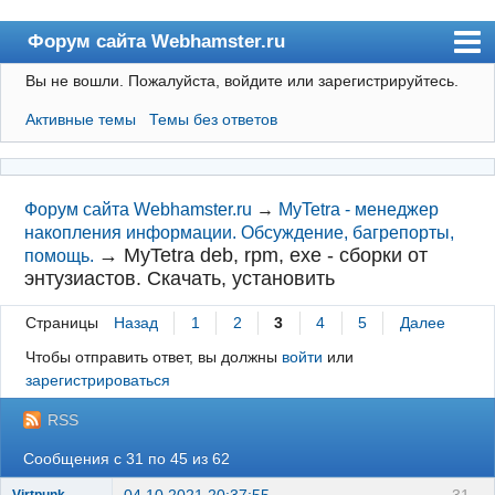
Форум сайта Webhamster.ru
Вы не вошли.
Пожалуйста, войдите или зарегистрируйтесь.
Форум
Активные темы
Темы без ответов
Пользователи
Поиск
Регистрация
Форум сайта Webhamster.ru
→
MyTetra - менеджер
накопления информации. Обсуждение, багрепорты,
Вход
→
MyTetra deb, rpm, exe - сборки от
помощь.
энтузиастов. Скачать, установить
Webhamster.ru
Страницы
Назад
1
2
3
4
5
Далее
Чтобы отправить ответ, вы должны
войти
или
зарегистрироваться
RSS
Сообщения с 31 по 45 из 62
04.10.2021 20:37:55
31
Virtpunk