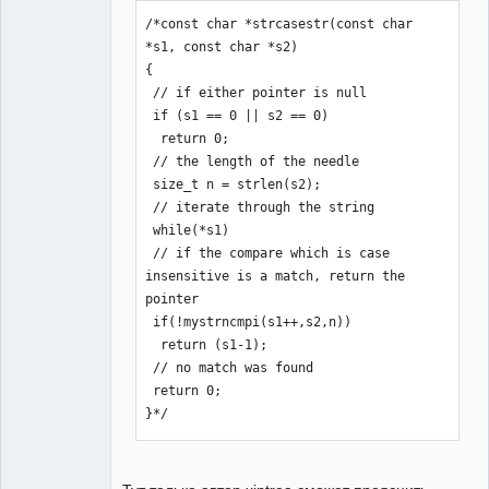
/*const char *strcasestr(const char 
*s1, const char *s2)

{

 // if either pointer is null

 if (s1 == 0 || s2 == 0)

  return 0;

 // the length of the needle

 size_t n = strlen(s2);

 // iterate through the string

 while(*s1)

 // if the compare which is case 
insensitive is a match, return the 
pointer

 if(!mystrncmpi(s1++,s2,n))

  return (s1-1);

 // no match was found

 return 0;

}*/