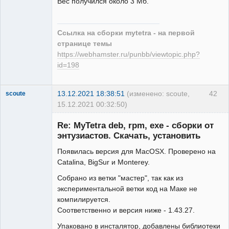
Вес получился около 3 Мб.
Ссылка на сборки mytetra - на первой
странице темы
https://webhamster.ru/punbb/viewtopic.php?
id=198
13.12.2021 18:38:51
(изменено: scoute,
42
scoute
15.12.2021 00:32:50)
Member
Re: MyTetra deb, rpm, exe - сборки от
Неактивен
энтузиастов. Скачать, установить
Появилась версия для MacOSX. Проверено на
Catalina, BigSur и Monterey.
Собрано из ветки "мастер", так как из
экспериментальной ветки код на Маке не
компилируется.
Соответственно и версия ниже - 1.43.27.
Упаковано в инсталятор, добавлены библиотеки