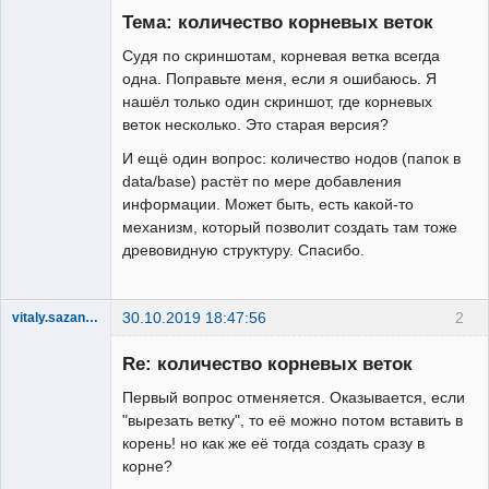
Тема: количество корневых веток
Неактивен
Судя по скриншотам, корневая ветка всегда
одна. Поправьте меня, если я ошибаюсь. Я
нашёл только один скриншот, где корневых
веток несколько. Это старая версия?
И ещё один вопрос: количество нодов (папок в
data/base) растёт по мере добавления
информации. Может быть, есть какой-то
механизм, который позволит создать там тоже
древовидную структуру. Спасибо.
30.10.2019 18:47:56
2
vitaly.sazanovich
New member
Re: количество корневых веток
Неактивен
Первый вопрос отменяется. Оказывается, если
"вырезать ветку", то её можно потом вставить в
корень! но как же её тогда создать сразу в
корне?