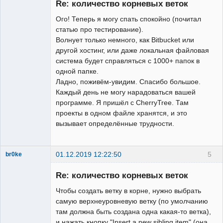
Re: количество корневых веток
Неактивен
Ого! Теперь я могу спать спокойно (почитал
статью про тестирование).
Волнует только немного, как Bitbucket или
другой хостинг, или даже локальная файловая
система будет справляться с 1000+ папок в
одной папке.
Ладно, поживём-увидим. Спасибо большое.
Каждый день не могу нарадоваться вашей
программе. Я пришёл с CherryTree. Там
проекты в одном файле хранятся, и это
вызывает определённые трудности.
01.12.2019 12:22:50
5
br0ke
Moderator
Re: количество корневых веток
Неактивен
Чтобы создать ветку в корне, нужно выбрать
самую верхнеуровневую ветку (по умолчанию
там должна быть создана одна какая-то ветка),
и нажать кнопку "Insert a new sibling item" (она