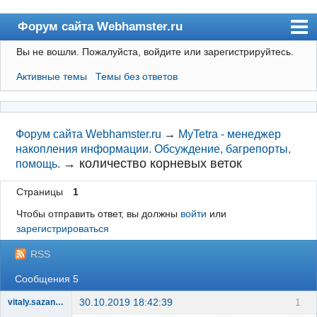
Форум сайта Webhamster.ru
Вы не вошли.
Пожалуйста, войдите или зарегистрируйтесь.
Форум
Активные темы
Темы без ответов
Пользователи
Поиск
Регистрация
Форум сайта Webhamster.ru
→
MyTetra - менеджер
накопления информации. Обсуждение, багрепорты,
Вход
→
количество корневых веток
помощь.
Webhamster.ru
Страницы
1
Чтобы отправить ответ, вы должны
войти
или
зарегистрироваться
RSS
Сообщения 5
30.10.2019 18:42:39
1
vitaly.sazanovich
New member