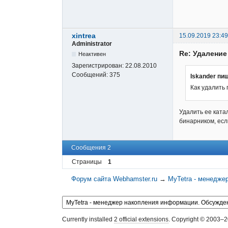
xintrea
15.09.2019 23:49
Administrator
Re: Удаление
Неактивен
Зарегистрирован:
22.08.2010
Сообщений:
375
Iskander пи
Как удалить
Удалить ее катал
бинарником, если
Сообщения 2
Страницы
1
Форум сайта Webhamster.ru
→
MyTetra - менедже
Currently installed
2 official extensions
. Copyright © 2003–