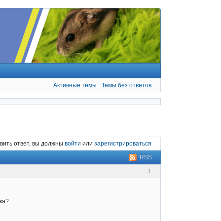
Активные темы
Темы без ответов
вить ответ, вы должны
войти
или
зарегистрироваться
RSS
1
ка?