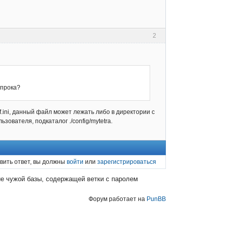
2
 прока?
f.ini, данный файл может лежать либо в директории с
ователя, подкаталог ./config/mytetra.
вить ответ, вы должны
войти
или
зарегистрироваться
е чужой базы, содержащей ветки с паролем
Форум работает на
PunBB