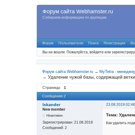
Форум сайта Webhamster.ru
Собираем информацию по крупицам
Форум
Пользователи
Поиск
Регистрация
Вх
Вы не вошли.
Пожалуйста, войдите или зарегистриру
Форум сайта Webhamster.ru
→
MyTetra - менедже
→
Удаление чужой базы, содержащей ветки
Страницы
1
Сообщения 2
Iskander
23.08.2019 02:48
New member
Тема: Удален
Неактивен
Зарегистрирован:
21.08.2019
Как удалить под
Сообщений:
2