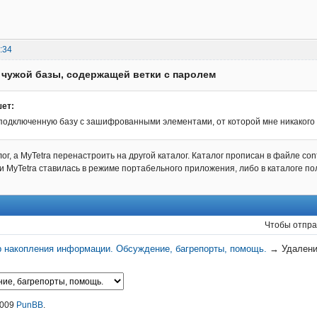
:34
 чужой базы, содержащей ветки с паролем
шет:
 подключенную базу с зашифрованными элементами, от которой мне никакого
ог, а MyTetra перенастроить на другой каталог. Каталог прописан в файле con
 MyTetra ставилась в режиме портабельного приложения, либо в каталоге польз
Чтобы отпра
р накопления информации. Обсуждение, багрепорты, помощь.
→
Удалени
2009
PunBB
.