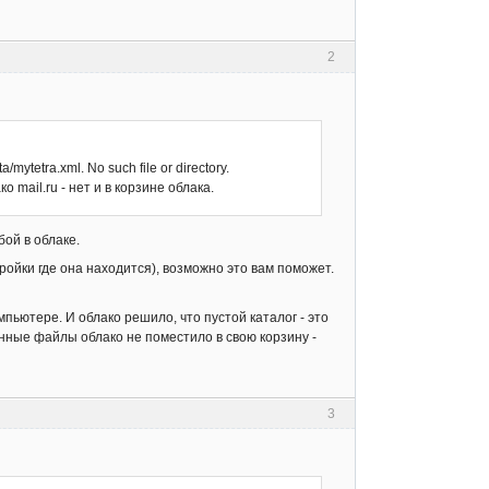
2
etra.xml. No such file or directory.
 mail.ru - нет и в корзине облака.
бой в облаке.
тройки где она находится), возможно это вам поможет.
пьютере. И облако решило, что пустой каталог - это
нные файлы облако не поместило в свою корзину -
3