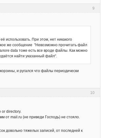
9
её использовать. При этом, нет никакого
 такое же сообщение "Невозможно прочитать файл
талоге data тоже есть все вроде файлы. Как можно
 удаётся найти указанный файл".
s-корзины, и ругался что файлы периодически
10
or directory.
м от mail.ru (не приведи Господь) не стояло.
сок довольно тяжелых записей, от последней к