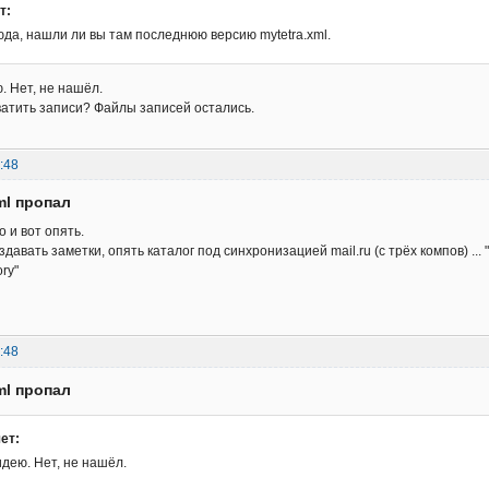
т:
да, нашли ли вы там последнюю версию mytetra.xml.
. Нет, не нашёл.
ватить записи? Файлы записей остались.
:48
ml пропал
 и вот опять.
давать заметки, опять каталог под синхронизацией mail.ru (с трёх компов) ...
ory"
:48
ml пропал
ет:
дею. Нет, не нашёл.