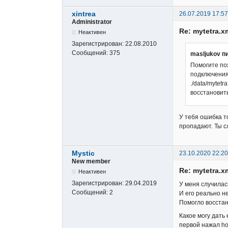
xintrea
26.07.2019 17:57
Administrator
Re: mytetra.x
Неактивен
Зарегистрирован:
22.08.2010
Сообщений:
375
masljukov п
Помогите пож
подключения
./data/mytet
восстановить
У тебя ошибка т
пропадают. Ты с
Mystic
23.10.2020 22:20
New member
Re: mytetra.x
Неактивен
Зарегистрирован:
29.04.2019
У меня случилась
Сообщений:
2
И его реально не
Помогло восстан
Какое могу дать
первой нажал ho