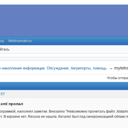
од
Webhamster.ru
йтесь.
→
mytetr
р накопления информации. Обсуждение, багрепорты, помощь.
Чтобы отпра
:57
.xml пропал
раммой, наполнял заметки. Внезапно "Невозможно прочитать файл ./data/mytetra
т. В корзине нет. Recuva не нашла. Каталог был под синхронизацией облако mai