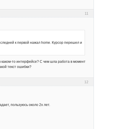
11
оследней к первой нажал home. Курсор перешел и
в каком-то интерфейсе? С чем шла работа в момент
акой текст ошибки?
12
адает, пользуюсь около 2х лет.