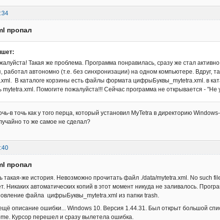
:34
ml пропал
ишет:
алуйста! Такая же проблема. Программа понравилась, сразу же стал активно 
, работал автономно (т.е. без синхронизации) на одном компьютере. Вдруг,
ra.xml. В каталоге корзины есть файлы формата цифрыБуквы_mytetra.xml. в ка
 mytetra.xml. Помогите пожалуйста!!! Сейчас программа не открывается - "Не
очь-в точь как у того перца, который установил MyTetra в директорию Window
лучайно то же самое не сделал?
:40
ml пропал
 такая-же история. Невозможно прочитать файл ./data/mytetra.xml. No such file 
т. Никаких автоматических копий в этот момент никуда не заливалось. Програм
овление файла цифрыБуквы_mytetra.xml из папки trash.
 ещё описание ошибки... Windows 10. Версия 1.44.31. Был открыт большой спи
me. Курсор перешел и сразу вылетела ошибка.