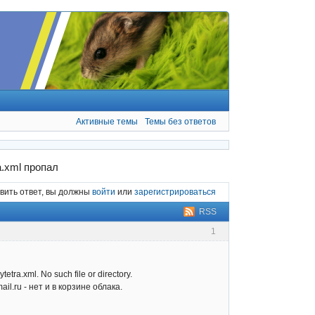
Активные темы
Темы без ответов
a.xml пропал
вить ответ, вы должны
войти
или
зарегистрироваться
RSS
1
.xml. No such file or directory.
l.ru - нет и в корзине облака.