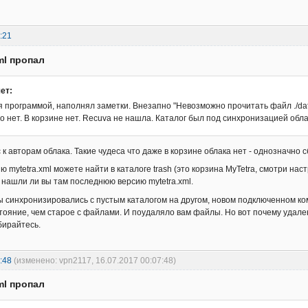
:21
ml пропал
ет:
программой, наполнял заметки. Внезапно "Невозможно прочитать файл ./data/myt
о нет. В корзине нет. Recuva не нашла. Каталог был под синхронизацией облако
 к авторам облака. Такие чудеса что даже в корзине облака нет - однозначно с
mytetra.xml можете найти в каталоге trash (это корзина MyTetra, смотри нас
нашли ли вы там последнюю версию mytetra.xml.
ы синхронизировались с пустым каталогом на другом, новом подключенном ком
тояние, чем старое с файлами. И поудаляло вам файлы. Но вот почему удале
бирайтесь.
:48
(изменено: vpn2117, 16.07.2017 00:07:48)
ml пропал