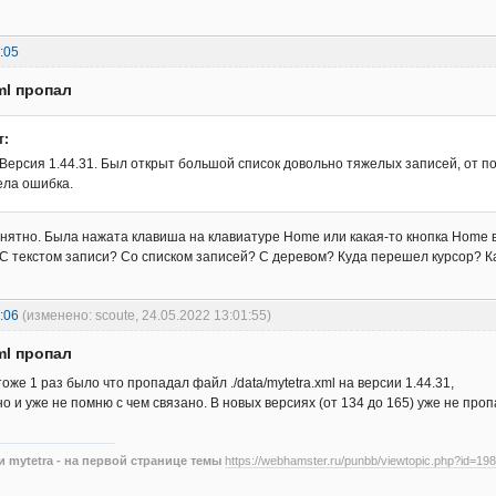
:05
ml пропал
т:
 Версия 1.44.31. Был открыт большой список довольно тяжелых записей, от п
ела ошибка.
онятно. Была нажата клавиша на клавиатуре Home или какая-то кнопка Home 
 текстом записи? Со списком записей? С деревом? Куда перешел курсор? К
:06
(изменено: scoute, 24.05.2022 13:01:55)
ml пропал
тоже 1 раз было что пропадал файл ./data/mytetra.xml на версии 1.44.31,
о и уже не помню с чем связано. В новых версиях (от 134 до 165) уже не проп
 mytetra - на первой странице темы
https://webhamster.ru/punbb/viewtopic.php?id=198