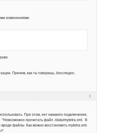
ними изменениями.
рево.
зации. Причем, как ты говоришь, бесследно.
6
использовать. При этом, нет никакого подключения,
 "Невозможно прочитать файл ./data/mytetra.xml. В
 вроде файлы. Как можно восстановить mytetra.xml.
л".