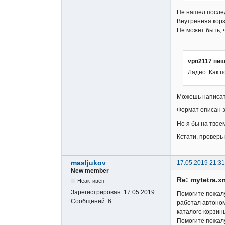
Не нашел после
Внутренняя корз
Не может быть, 
vpn2117 пиш
Ладно. Как 
Можешь написать
Формат описан 
Но я бы на твое
Кстати, проверь 
masljukov
17.05.2019 21:31
New member
Re: mytetra.x
Неактивен
Зарегистрирован:
17.05.2019
Помогите пожалу
Сообщений:
6
работал автоном
каталоге корзин
Помогите пожалу