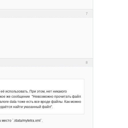
7
8
её использовать. При этом, нет никакого
 такое же сообщение "Невозможно прочитать файл
талоге data тоже есть все вроде файлы. Как можно
 удаётся найти указанный файл".
есто `./data/mytetra.xml`.