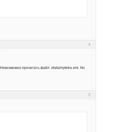
4
 "Невозможно прочитать файл ./data/mytetra.xml. No
5