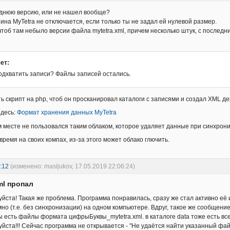
днюю версию, или не нашел вообще?
ина MyTetra не отключается, если только ты не задал ей нулевой размер.
чтоб там небыло версии файла mytetra.xml, причем несколько штук, с послед
ет:
подхватить записи? Файлы записей остались.
 скрипт на php, чтоб он просканировал каталоги с записями и создал XML де
здесь:
Формат хранения данных MyTetra
м месте не пользовался таким облаком, которое удаляет данные при синхрони
время на своих компах, из-за этого может облако глючить.
:12
(изменено: masljukov, 17.05.2019 22:06:24)
ml пропал
йста! Такая же проблема. Программа понравилась, сразу же стал активно её 
но (т.е. без синхронизации) на одном компьютере. Вдруг, такое же сообщение
ы есть файлы формата цифрыБуквы_mytetra.xml. в каталоге data тоже есть все
йста!!! Сейчас программа не открывается - "Не удаётся найти указанный фай