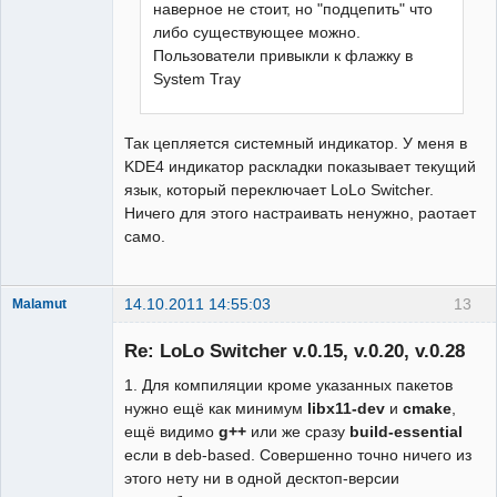
наверное не стоит, но "подцепить" что
либо существующее можно.
Пользователи привыкли к флажку в
System Tray
Так цепляется системный индикатор. У меня в
KDE4 индикатор раскладки показывает текущий
язык, который переключает LoLo Switcher.
Ничего для этого настраивать ненужно, раотает
само.
14.10.2011 14:55:03
13
Malamut
New member
Re: LoLo Switcher v.0.15, v.0.20, v.0.28
Неактивен
1. Для компиляции кроме указанных пакетов
нужно ещё как минимум
libx11-dev
и
cmake
,
ещё видимо
g++
или же сразу
build-essential
если в deb-based. Совершенно точно ничего из
этого нету ни в одной десктоп-версии