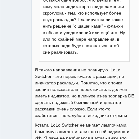
кому мало индикатора в виде лампочки
скроллока - тем, кто использует более
двух раскладок? Планируется ли какое-
нить решение "с шашечками" - флажки
в области уведомлений или ещё что. Ну
или по крайней мере направления, в
которых надо будет покопаться, чтоб
сие реализовать.
Я такого направления не планирую. LoLo
Switcher - это переключатель раскладки, не
индикатор раскладки. Понятно, что с точки
зрения пользователя переключатель должен
иметь индикатор, но в линухе из-за зоопарка DE
сделать надежный безглючный индикатор
раскладки очень сложно. Если кто-то
озаботится - пожалуйста, исходники открыты.
Кстати, LoLo Switcher не мигает лампочками.
Лампочку зажигает и гасит, по всей видимости,
xkb. Я даже не разбирался в этом - вижу, что