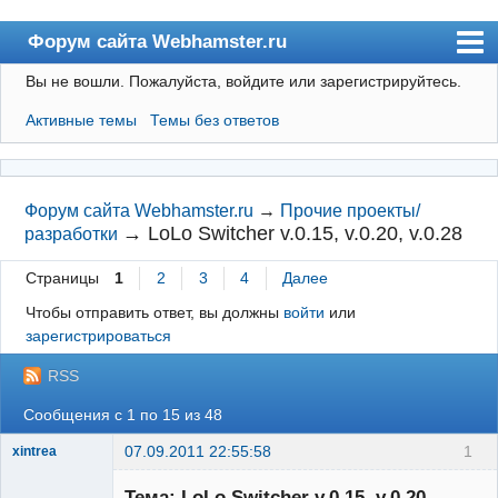
Форум сайта Webhamster.ru
Вы не вошли.
Пожалуйста, войдите или зарегистрируйтесь.
Форум
Активные темы
Темы без ответов
Пользователи
Поиск
Регистрация
Форум сайта Webhamster.ru
→
Прочие проекты/
→
LoLo Switcher v.0.15, v.0.20, v.0.28
разработки
Вход
Страницы
1
2
3
4
Далее
Webhamster.ru
Чтобы отправить ответ, вы должны
войти
или
зарегистрироваться
RSS
Сообщения с 1 по 15 из 48
07.09.2011 22:55:58
1
xintrea
Administrator
Тема: LoLo Switcher v.0.15, v.0.20,
Неактивен