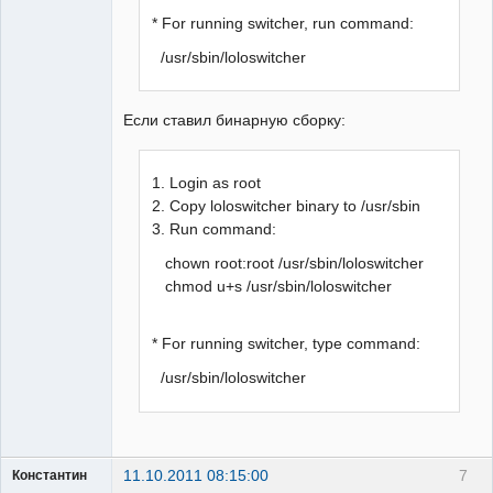
* For running switcher, run command:
/usr/sbin/loloswitcher
Если ставил бинарную сборку:
1. Login as root
2. Copy loloswitcher binary to /usr/sbin
3. Run command:
chown root:root /usr/sbin/loloswitcher
chmod u+s /usr/sbin/loloswitcher
* For running switcher, type command:
/usr/sbin/loloswitcher
11.10.2011 08:15:00
7
Константин