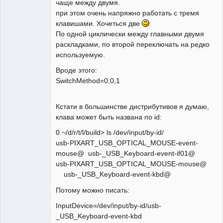
чаще между двумя.
при этом очень напряжно работать с тремя
клавишами. Хочеться две
.
По одной циклически между главными двумя
раскладками, по второй переключать на редко
используемую.
Вроде этого:
SwitchMethod=0,0,1
Кстати в большинстве дистрибутивов я думаю,
клава может быть названа по id:
0.~/d/r/t/l/build> ls /dev/input/by-id/
usb-PIXART_USB_OPTICAL_MOUSE-event-
mouse@ usb-_USB_Keyboard-event-if01@
usb-PIXART_USB_OPTICAL_MOUSE-mouse@
usb-_USB_Keyboard-event-kbd@
Потому можно писать:
InputDevice=/dev/input/by-id/usb-
_USB_Keyboard-event-kbd