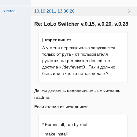
10.10.2011 13:30:26
6
xintrea
Administrator
Re: LoLo Switcher v.0.15, v.0.20, v.0.28
Неактивен
jumper пишет:
А у меня переключалка запускается
только от рута - от пользователя
ругается на permission denied -нет
доступа к /dev/event0 . Так и должно
быть или я что то не так делаю ?
Да, ты делаешь неправильно - не читаешь
readme.
Если ставил из исходников:
* For install, run by root:
make install