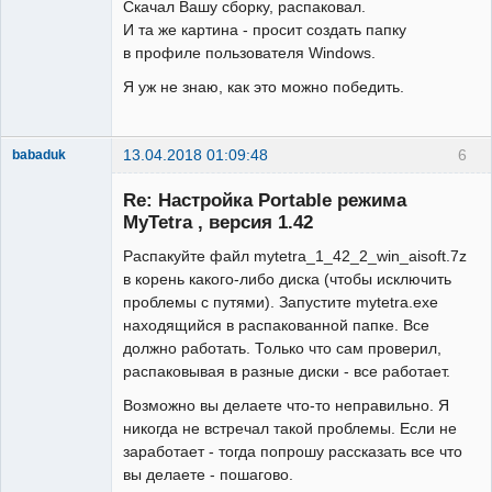
Скачал Вашу сборку, распаковал.
И та же картина - просит создать папку
в профиле пользователя Windows.
Я уж не знаю, как это можно победить.
13.04.2018 01:09:48
6
babaduk
Member
Re: Настройка Portable режима
Неактивен
MyTetra , версия 1.42
Распакуйте файл mytetra_1_42_2_win_aisoft.7z
в корень какого-либо диска (чтобы исключить
проблемы с путями). Запустите mytetra.exe
находящийся в распакованной папке. Все
должно работать. Только что сам проверил,
распаковывая в разные диски - все работает.
Возможно вы делаете что-то неправильно. Я
никогда не встречал такой проблемы. Если не
заработает - тогда попрошу рассказать все что
вы делаете - пошагово.