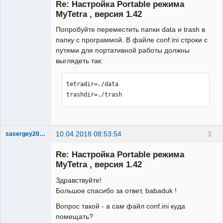
Re: Настройка Portable режима
Неактивен
MyTetra , версия 1.42
Попробуйте переместить папки data и trash в
папку с программой. В файле conf.ini строки с
путями для портативной работы должны
выглядеть так:
tetradir=./data

trashdir=./trash
10.04.2018 08:53:54
3
sasergey2007
New member
Re: Настройка Portable режима
Неактивен
MyTetra , версия 1.42
Здравствуйте!
Большое спасибо за ответ, babaduk !
Вопрос такой - а сам файл conf.ini куда
помещать?