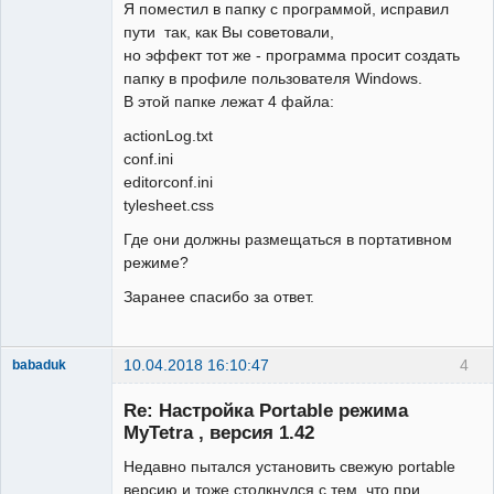
Я поместил в папку с программой, исправил
пути так, как Вы советовали,
но эффект тот же - программа просит создать
папку в профиле пользователя Windows.
В этой папке лежат 4 файла:
actionLog.txt
conf.ini
editorconf.ini
tylesheet.css
Где они должны размещаться в портативном
режиме?
Заранее спасибо за ответ.
10.04.2018 16:10:47
4
babaduk
Member
Re: Настройка Portable режима
Неактивен
MyTetra , версия 1.42
Недавно пытался установить свежую portable
версию и тоже столкнулся с тем, что при