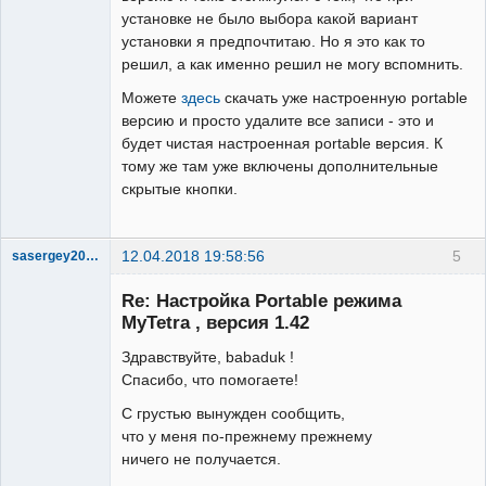
установке не было выбора какой вариант
установки я предпочтитаю. Но я это как то
решил, а как именно решил не могу вспомнить.
Можете
здесь
скачать уже настроенную portable
версию и просто удалите все записи - это и
будет чистая настроенная portable версия. К
тому же там уже включены дополнительные
скрытые кнопки.
12.04.2018 19:58:56
5
sasergey2007
New member
Re: Настройка Portable режима
Неактивен
MyTetra , версия 1.42
Здравствуйте, babaduk !
Спасибо, что помогаете!
С грустью вынужден сообщить,
что у меня по-прежнему прежнему
ничего не получается.