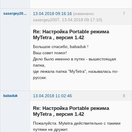
13.04.2018 09:16:16
(изменено:
7
sasergey2007
sasergey2007, 13.04.2018 09:17:10)
New member
Re: Настройка Portable режима
Неактивен
MyTetra , версия 1.42
Большое спасибо, babaduk !
Ваш совет помог!
Дело было именно в путях - вышестоящая
папка,
где лежала папка "MyTetra", называлась по-
русски.
13.04.2018 11:02:46
8
babaduk
Member
Re: Настройка Portable режима
Неактивен
MyTetra , версия 1.42
Пожалуйста. Mytetra действительно с такими
путями не дружит.