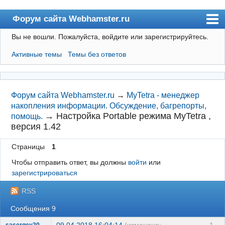
Форум сайта Webhamster.ru
Вы не вошли.
Пожалуйста, войдите или зарегистрируйтесь.
Форум
Активные темы
Темы без ответов
Пользователи
Поиск
Регистрация
Форум сайта Webhamster.ru
→
MyTetra - менеджер
накопления информации. Обсуждение, багрепорты,
Вход
→
Настройка Portable режима MyTetra ,
помощь.
версия 1.42
Webhamster.ru
Страницы
1
Чтобы отправить ответ, вы должны
войти
или
зарегистрироваться
RSS
Сообщения 9
09.04.2018 16:04:14
(изменено:
1
sasergey2007