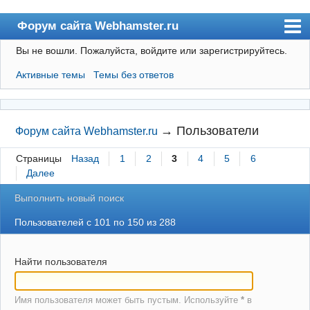
Форум сайта Webhamster.ru
Вы не вошли.
Пожалуйста, войдите или зарегистрируйтесь.
Форум
Активные темы
Темы без ответов
Пользователи
Поиск
Регистрация
→
Пользователи
Форум сайта Webhamster.ru
Вход
Страницы
Назад
1
2
3
4
5
6
Далее
Webhamster.ru
Выполнить новый поиск
Пользователей с 101 по 150 из 288
Найти пользователя
Имя пользователя может быть пустым. Используйте
*
в