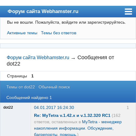
Форум сайта Webhamster.ru
Вы не вошли.
Пожалуйста, войдите или зарегистрируйтесь.
Форум
Активные темы
Темы без ответов
Пользователи
Поиск
Регистрация
→
Сообщения от
Форум сайта Webhamster.ru
dot22
Вход
Страницы
1
Webhamster.ru
Темы от dot22
Обычный поиск
Сообщений найдено 1
04.01.2017 16:24:30
1
dot22
Re: MyTetra v.1.42.x и v.1.32.320 RC1
(162
ответов, оставленных в
MyTetra - менеджер
накопления информации. Обсуждение,
багрепорты, помощь.
)