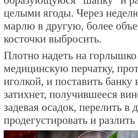
образующуюся "шапку" и р
целыми ягоды. Через недел
марлю в другую, более объ
косточки выбросить.
Плотно надеть на горлышко
медицинскую перчатку, прот
иголкой, и поставить банку 
затихнет, получившееся вин
задевая осадок, перелить в 
продегустировать и разлить