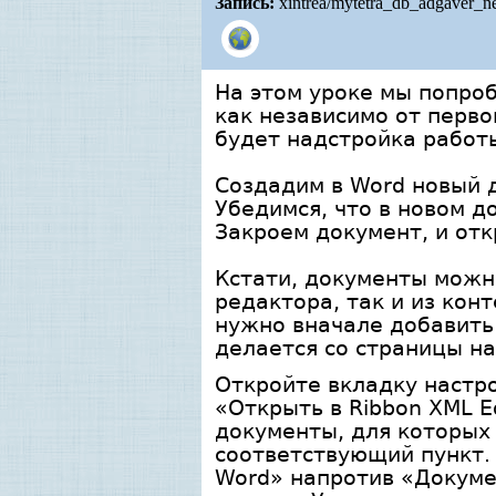
Запись:
xintrea/mytetra_db_adgaver_n
На этом уроке мы попроб
как независимо от первой
будет надстройка работы
Создадим в Word новый д
Убедимся, что в новом д
Закроем документ, и откр
Кстати, документы можно
редактора, так и из кон
нужно вначале добавить
делается со страницы нас
Откройте вкладку настро
«Открыть в Ribbon XML E
документы, для которых
соответствующий пункт.
Word» напротив «Докуме