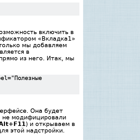
возможность включить в
тификатором «Вкладка1»
 только мы добавляем
вляется в
рямо из него. Итак, мы
bel="Полезные
терфейсе. Она будет
ё не модифицировали
Alt+F11
) и открываем в
ля этой надстройки.