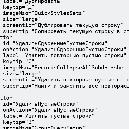
лировать"
="Д"
ickStylesSets"
arge"
лировать текущую строку"
овать текущую строку в строк
on
военныеПустыеСтроки"
итьСдвоенныеПустыеСтроки"
 повторные пустые строки"
="С"
rdsCollapseAllSubdatasheet
arge"
лить повторные пустые стро
и заменить все повторяющиеся 
on
ПустыеСтроки"
алитьПустыеСтроки"
ть пустые строки"
="В"
oupQuerySetup"