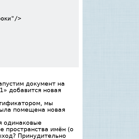
ые строки"/>
апустим документ на
1» добавится новая
нтификатором, мы
 была помещена новая
бя одинаковые
е пространства имён (о
выход? Принудительно