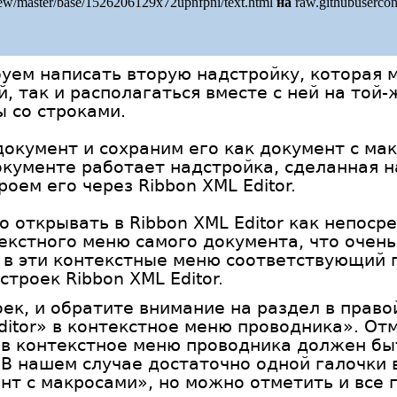
ew/master/base/1526206129x72upnfpni/text.html
на
raw.githubusercon
уем написать вторую надстройку, которая 
, так и располагаться вместе с ней на той-
 со строками.
окумент и сохраним его как документ с мак
окументе работает надстройка, сделанная 
оем его через Ribbon XML Editor.
 открывать в Ribbon XML Editor как непосре
текстного меню самого документа, что очень
 в эти контекстные меню соответствующий п
троек Ribbon XML Editor.
ек, и обратите внимание на раздел в прав
ditor» в контекстное меню проводника». От
 в контекстное меню проводника должен бы
 В нашем случае достаточно одной галочки 
нт с макросами», но можно отметить и все 