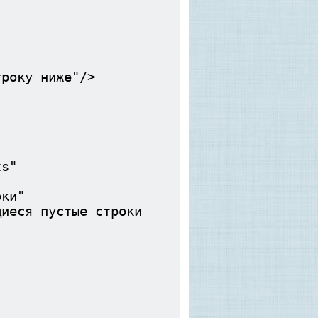
у ниже"/>
s"
ки"
пустые строки