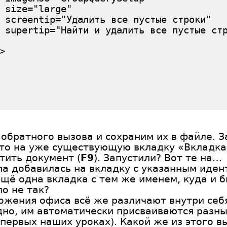
arge"
лить все пустые строки"
йти и удалить все пуст
>
обратного вызова и сохраним их в файле. З
то на уже существующую вкладку «Вкладка
тить документ (
F9
). Запустили? Вот те на…
ппа добавилась на вкладку с указанным иде
ещё одна вкладка с тем же именем, куда и
о не так?
ложения офиса всё же различают внутри се
но, им автоматически присваиваются разны
первых наших уроках). Какой же из этого 