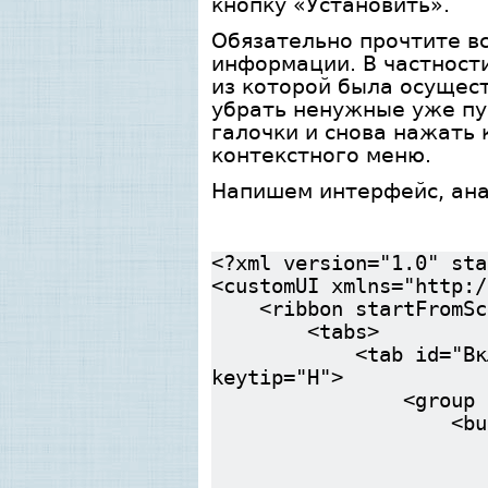
кнопку «Установить».
Обязательно прочтите в
информации. В частности,
из которой была осущес
убрать ненужные уже пу
галочки и снова нажать 
контекстного меню.
Напишем интерфейс, ана
<?xml version="1.0" sta
<customUI xmlns="http:/
<ribbon startFromScr
<tabs>
<tab id="Вкладка1" 
keytip="Н">
<group id="Работа
<butt
id="Дублиров
onAction="Дуб