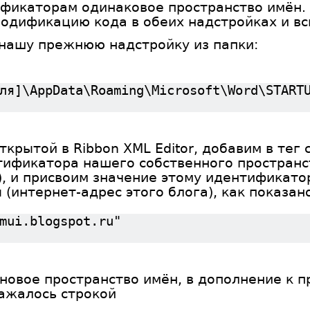
фикаторам одинаковое пространство имён. 
одификацию кода в обеих надстройках и вс
 нашу прежнюю надстройку из папки:
ля]\AppData\Roaming\Microsoft\Word\START
ткрытой в Ribbon XML Editor, добавим в тег
тификатора нашего собственного пространс
, и присвоим значение этому идентификато
ru (интернет-адрес этого блога), как показан
mui.blogspot.ru"
овое пространство имён, в дополнение к п
ажалось строкой