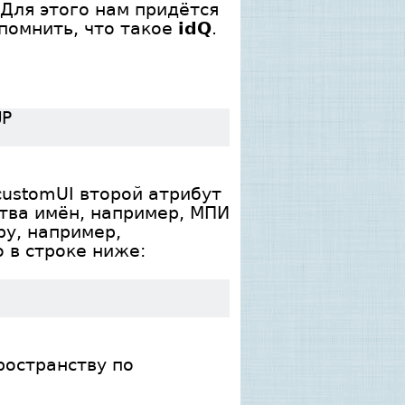
Для этого нам придётся
помнить, что такое
idQ
.
UP
 customUI второй атрибут
тва имён, например, МПИ
ру, например,
о в строке ниже:
ространству по