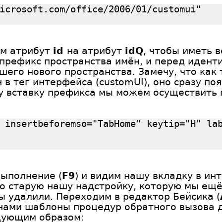
icrosoft.com/office/2006/01/customui"
им атрибут
id
на атрибут
idQ
, чтобы иметь 
префикс пространства имён, и перед иден
шего нового пространства. Замечу, что как
 в тег интерфейса (customUI), оно сразу поя
у вставку префикса мы можем осуществить п
 insertbeforemso="TabHome" keytip="Н" la
выполнение (
F9
) и видим нашу вкладку в ин
то старую нашу надстройку, которую мы ещ
ы удалили. Переходим в редактор Бейсика (
нами шаблоны процедур обратного вызова д
дующим образом: