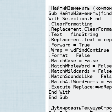
'НайтиИЗаменить (компон
Sub НайтиИЗаменить(find
With Selection.Find
.ClearFormatting
.Replacement.ClearForma
.Text = findString
.Replacement.Text = rep
.Forward = True
.Wrap = wdFindContinue
.Format = False
.MatchCase = False
.MatchWholeWord = False
.MatchWildcards = False
.MatchSoundsLike = Fals
.MatchAllWordForms = Fa
.Execute Replace:=wdRep
End With
End Sub
'ДублироватьТекущуюСтро