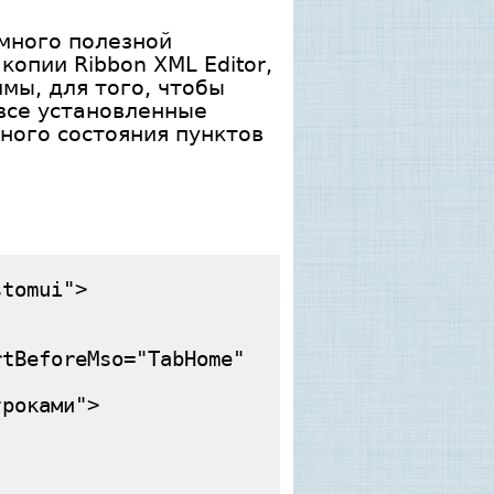
много полезной
копии Ribbon XML Editor,
мы, для того, чтобы
все установленные
ного состояния пунктов
stomui">
eforeMso="TabHome"
оками">