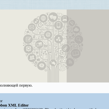
ополняющей первую.
or
bbon XML Editor