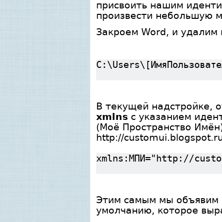
присвоить нашим иденти
произвести небольшую м
Закроем Word, и удалим
C:\Users\[ИмяПользовате
В текущей надстройке, о
xmlns
с указанием иден
(Моё Пространство Имён)
http://customui.blogspot.
xmlns:МПИ="http://custo
Этим самым мы объявим н
умолчанию, которое выр