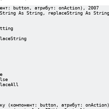
ент: button, атрибут: onAction), 2007
String As String, replaceString As Strin
tting
laceString
e
lse
laceAll
ку (компонент: button, атрибут: onAction