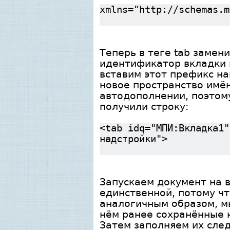
xmlns="http://schemas.m
Теперь в теге tab замен
идентификатор вкладки 
вставим этот префикс на
новое пространство имён
автодополнении, поэтом
получили строку:
<tab idq="МПИ:Вкладка1"
надстройки">
Запускаем документ на 
единственной, потому ч
аналогичным образом, м
нём ранее сохранённые 
Затем заполняем их сле