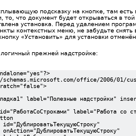
сплывающую подсказку на кнопке, там есть 
 то, что документ будет открываться в той 
твлена установка. Перед удалением програм
нкты контекстных меню, не забудьте снять 
кнопку «Установить» для установки отменён
логичный прежней надстройке:
ndalone="yes"?>
/schemas.microsoft.com/office/2006/01/cu
atch="false">
label="Полезные надстройки" insertB
СоСтроками" label="Работа со стр
on
атьТекущуюСтроку"
лироватьТекущуюСтроку"