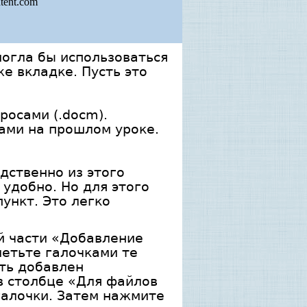
tent.com
могла бы использоваться
же вкладке. Пусть это
росами (.doсm).
нами на прошлом уроке.
дственно из этого
 удобно. Но для этого
ункт. Это легко
ой части «Добавление
метьте галочками те
ть добавлен
в столбце «Для файлов
галочки. Затем нажмите