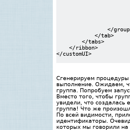
size="l
screentip="Уда
supertip="На
</group
</tab>
</tabs>
</ribbon>
</customUI>
Сгенерируем процедуры 
выполнение. Ожидаем, ч
группа. Попробуем запус
Вместо того, чтобы гру
увидели, что создалась 
группа! Что же произошл
По всей видимости, при
идентификаторы. Очевид
которых мы говорили на 