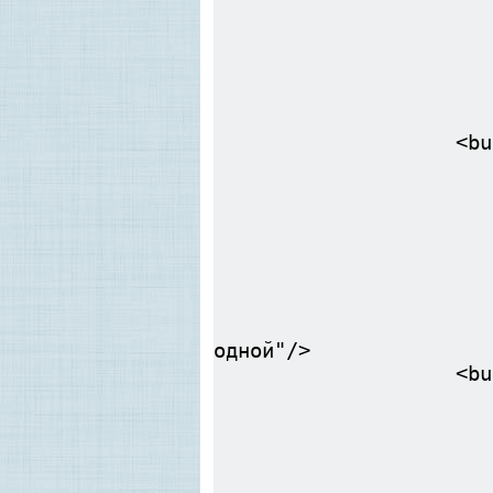
label="Дуб
keytip
imageMso="Qu
size="l
screentip="Дуб
supertip="Сопир
<butt
id="УдалитьСд
onAction="Удал
label="Удалить
keytip
imageMso="Reco
size="l
screentip="Уда
supertip="Найти 
одной"/>
<butt
id="Удалить
onAction="Уд
label="Удали
keytip
imageMso="Gr