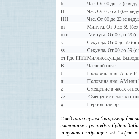
hh
Час. От 00 до 12 (с вед
H
Час. От 0 до 23 (без вед
HH
Час. От 00 до 23 (с вед
m
Минута. От 0 до 59 (без
mm
Минута. От 00 до 59 (с
s
Секунда. От 0 до 59 (бе
ss
Секунда. От 00 до 59 (
от f до fffffff
Миллисекунды. Выводим
K
Часовой пояс
t
Половина дня. A или P
tt
Половина дня. AM или
z
Смещение в часах относ
zz
Смещение в часах отно
g
Период или эра
С ведущим нулем (например для ча
имеющимся разрядом будет добавл
получили следующее: «5:1» (те ж