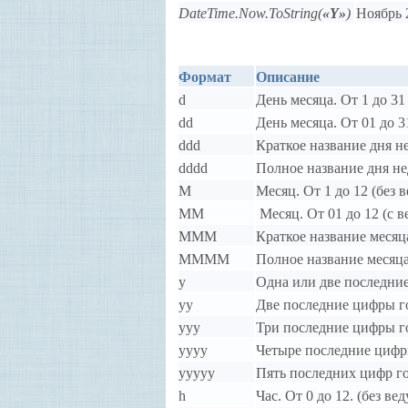
DateTime.Now.ToString(
«Y»
)
Ноябрь 
Формат
Описание
d
День месяца. От 1 до 31
dd
День месяца. От 01 до 3
ddd
Краткое название дня н
dddd
Полное название дня н
M
Месяц. От 1 до 12 (без 
MM
Месяц. От 01 до 12 (с 
MMM
Краткое название месяц
MMMM
Полное название месяц
y
Одна или две последние
yy
Две последние цифры г
yyy
Три последние цифры г
yyyy
Четыре последние цифр
yyyyy
Пять последних цифр год
h
Час. От 0 до 12. (без ве