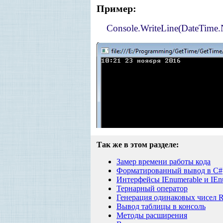
Пример:
Console.WriteLine(DateTim
Так же в этом разделе:
Замер времени работы кода
Форматированный вывод в C#
Интерфейсы IEnumerable и IEn
Тернарный оператор
Генерация одинаковых чисе
Вывод таблицы в консоль
Методы расширения