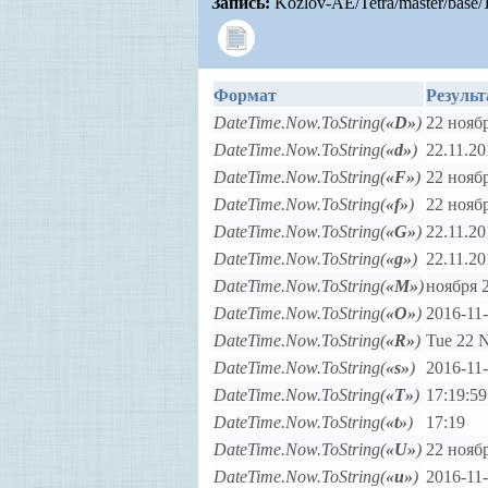
Запись:
Kozlov-AE/Tetra/master/base/
Формат
Результ
DateTime.Now.ToString(
«D»
)
22 ноябр
DateTime.Now.ToString(
«d»
)
22.11.20
DateTime.Now.ToString(
«F»
)
22 ноябр
DateTime.Now.ToString(
«f»
)
22 ноябр
DateTime.Now.ToString(
«G»
)
22.11.20
DateTime.Now.ToString(
«g»
)
22.11.20
DateTime.Now.ToString(
«M»
)
ноября 
DateTime.Now.ToString(
«O»
)
2016-11
DateTime.Now.ToString(
«R»
)
Tue 22 
DateTime.Now.ToString(
«s»
)
2016-11
DateTime.Now.ToString(
«T»
)
17:19:59
DateTime.Now.ToString(
«t»
)
17:19
DateTime.Now.ToString(
«U»
)
22 ноябр
DateTime.Now.ToString(
«u»
)
2016-11