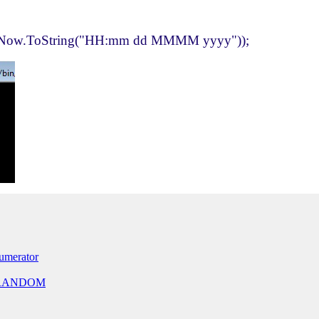
e.Now.ToString("HH:mm dd MMMM yyyy"));
umerator
л RANDOM