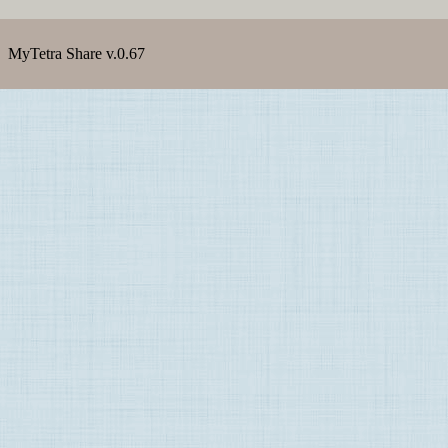
MyTetra Share v.0.67