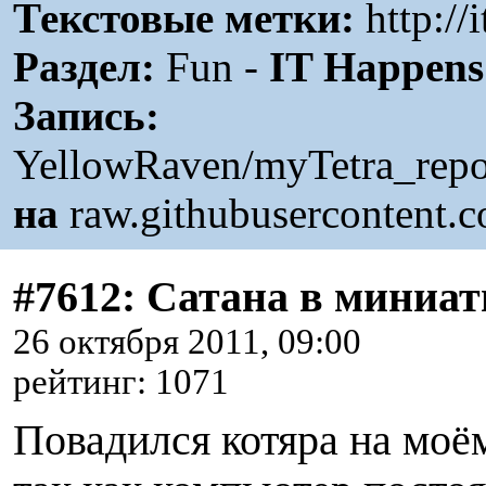
Текстовые метки:
http://
Раздел:
Fun -
IT Happens
Запись:
YellowRaven/myTetra_repo
на
raw.githubusercontent.
#7612: Сатана в миниа
26 октября 2011, 09:00
рейтинг: 1071
П
овадился котяра на моём