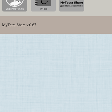
MyTetra Share v.0.67