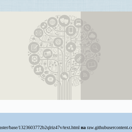
ter/base/1323603772b2qlriz47v/text.html
на
raw.githubusercontent.