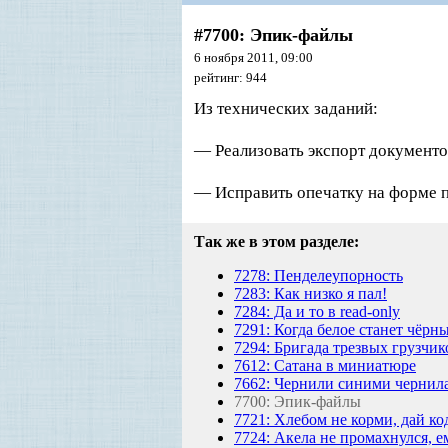
#7700: Эпик-файлы
6 ноября 2011, 09:00
рейтинг: 944
И
з технических заданий:
— Реализовать экспорт документов
— Исправить опечатку на форме п
Так же в этом разделе:
7278: Пенделеупорность
7283: Как низко я пал!
7284: Да и то в read-only
7291: Когда белое станет чёрн
7294: Бригада трезвых грузчик
7612: Сатана в миниатюре
7662: Чернили синими чернил
7700: Эпик-файлы
7721: Хлебом не корми, дай ко
7724: Акела не промахнулся, е