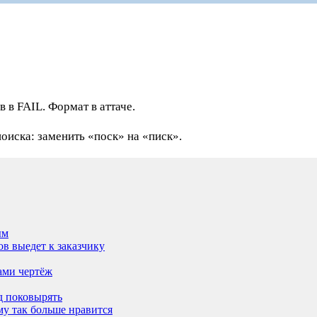
 в FAIL. Формат в аттаче.
оиска: заменить «поск» на «писк».
ым
ов выедет к заказчику
ами чертёж
д поковырять
му так больше нравится