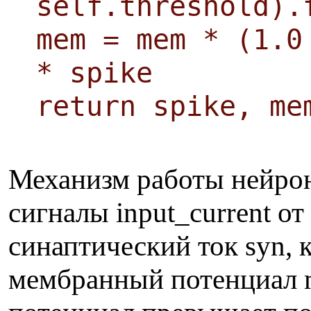
self.threshold).
mem = mem * (1.0
* spike
return spike, me
Механизм работы нейро
сигналы input_current 
синаптический ток syn, 
мембранный потенциал 