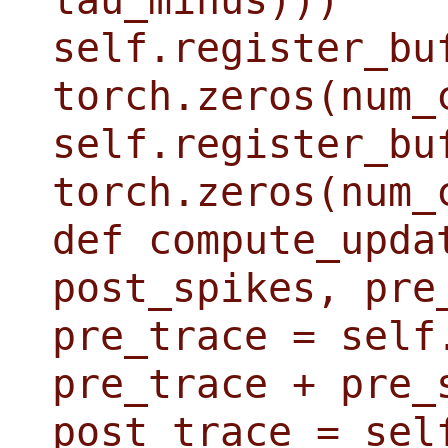
tau_minus)))
self.register_bu
torch.zeros(num_
self.register_bu
torch.zeros(num_
def compute_upda
post_spikes, pre
pre_trace = self
pre_trace + pre_
post_trace = sel