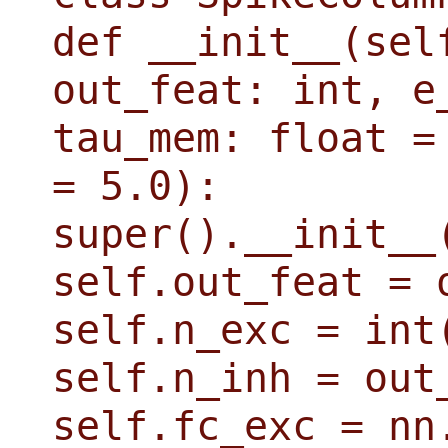
def __init__(sel
out_feat: int, e
tau_mem: float =
= 5.0):
super().__init__
self.out_feat = 
self.n_exc = int
self.n_inh = out
self.fc_exc = nn