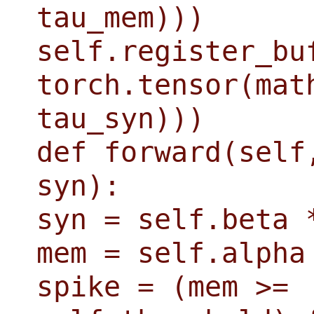
tau_mem)))
self.register_bu
torch.tensor(mat
tau_syn)))
def forward(self
syn):
syn = self.beta 
mem = self.alpha
spike = (mem >=