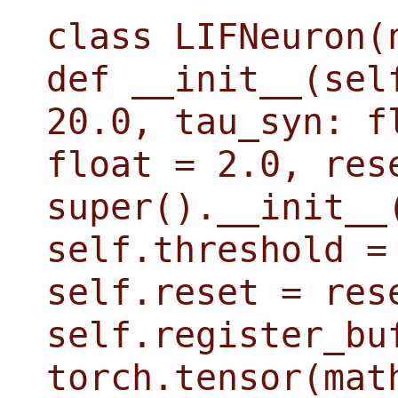
class LIFNeuron(
def __init__(sel
20.0, tau_syn: f
float = 2.0, res
super().__init__
self.threshold =
self.reset = res
self.register_bu
torch.tensor(mat