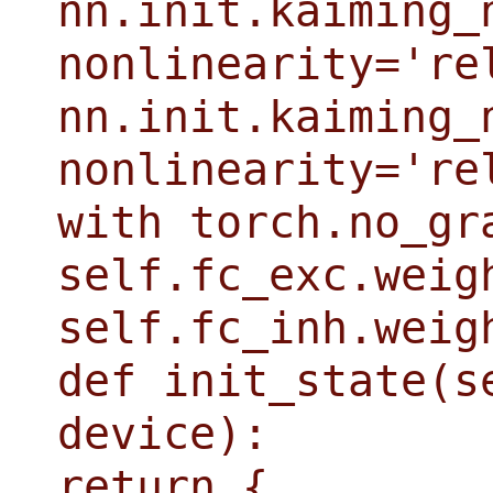
nn.init.kaiming_
nonlinearity='re
nn.init.kaiming_
nonlinearity='re
with torch.no_gr
self.fc_exc.weig
self.fc_inh.weig
def init_state(s
device):
return {