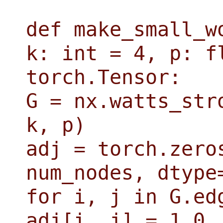
def make_small_w
k: int = 4, p: f
torch.Tensor:
G = nx.watts_str
k, p)
adj = torch.zero
num_nodes, dtype
for i, j in G.ed
adj[i, j] = 1.0