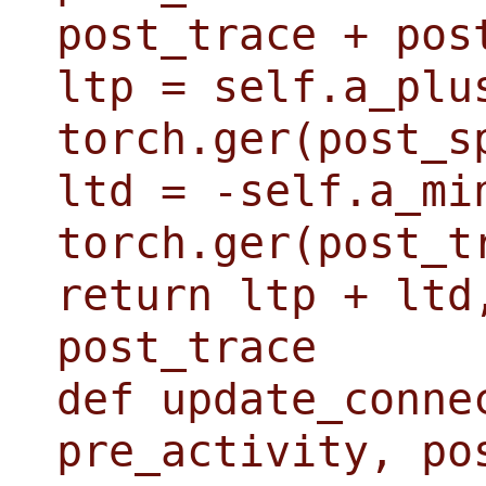
post_trace + pos
ltp = self.a_plu
torch.ger(post_s
ltd = -self.a_mi
torch.ger(post_t
return ltp + ltd
post_trace
def update_conne
pre_activity, po