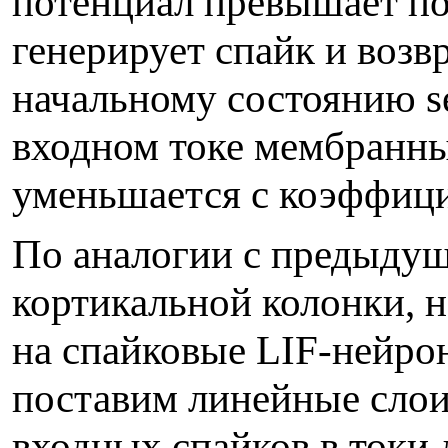
потенциал превышает по
генерирует спайк и возв
начальному состоянию se
входном токе мембранны
уменьшается с коэффицие
По аналогии с предыдущ
кортикальной колонки, 
на спайковые LIF-нейро
поставим линейные слои
входных спайков в токи 