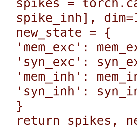
spikes = torch.c
spike_inh], dim=
new_state = {
'mem_exc': mem_e
'syn_exc': syn_e
'mem_inh': mem_i
'syn_inh': syn_i
}
return spikes, n