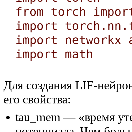
from torch impor
import torch.nn.
import networkx 
import math
Для создания LIF-нейро
его свойства:
tau_mem — «время ут
потенциала. Чем боль