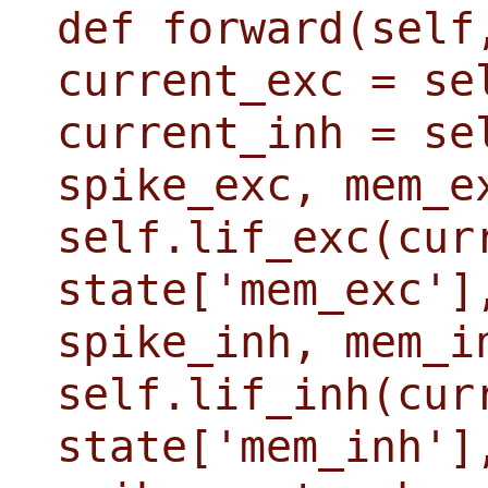
def forward(self
current_exc = se
current_inh = se
spike_exc, mem_e
self.lif_exc(cur
state['mem_exc']
spike_inh, mem_i
self.lif_inh(cur
state['mem_inh']