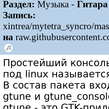
Раздел:
Музыка -
Гитара
Запись:
xintrea/mytetra_syncro/mas
на
raw.githubusercontent.
Простейший консол
под linux называетс
В состав пакета вхо
gtune и gtune_consol
gtune - это GTK-при