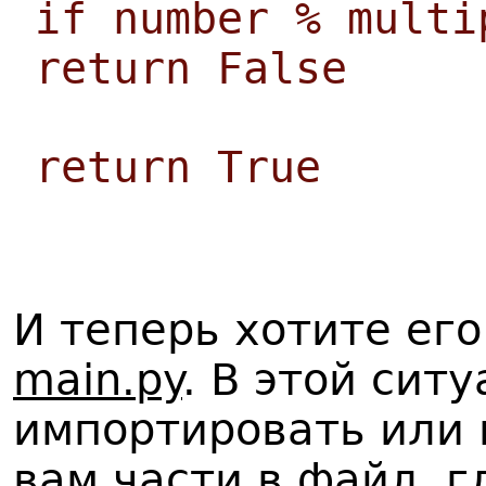
if number % multi
return False
return True
И теперь хотите ег
main.py
. В этой сит
импортировать или
вам части в файл, г