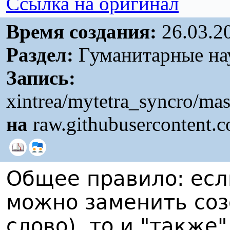
Ссылка на оригинал
Время создания:
26.03.2
Раздел:
Гуманитарные нау
Запись:
xintrea/mytetra_syncro/ma
на
raw.githubusercontent.
Общее правило: есл
можно заменить созо
слово), то и "также