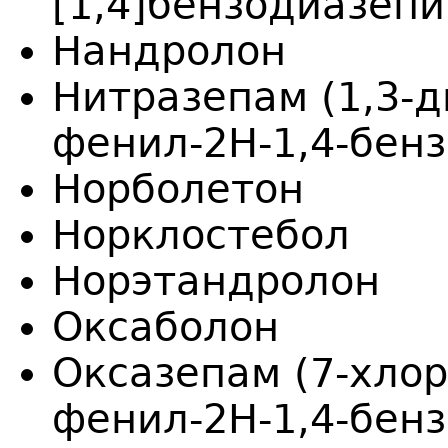
[1,4]бензодиазепи
Нандролон
Нитразепам (1,3-д
фенил-2H-1,4-бенз
Норболетон
Норклостебол
Норэтандролон
Оксаболон
Оксазепам (7-хлор
фенил-2H-1,4-бенз