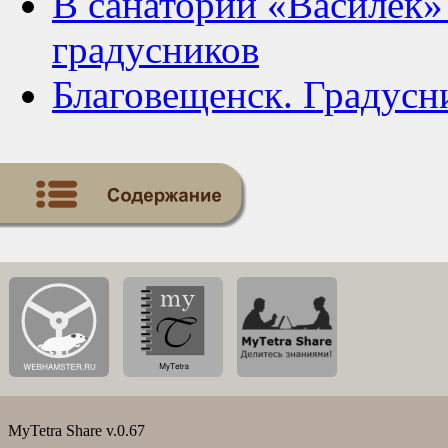
В санатории «Василек»
градусников
Благовещенск. Градусн
MyTetra Share v.0.67