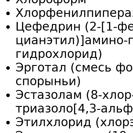
Хлорфенилпипера
Цефедрин (2-[1-фе
цианэтил)]амино-
гидрохлорид)
Эрготал (смесь ф
спорыньи)
Эстазолам (8-хлор
триазоло[4,3-альф
Этилхлорид (хлор