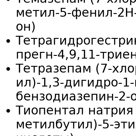
метил-5-фенил-2H-
он)
Тетрагидрогестри
прегн-4,9,11-триен
Тетразепам (7-хло
ил)-1,3-дигидро-1-
бензодиазепин-2-
Тиопентал натрия 
метилбутил)-5-эт