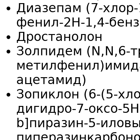
Диазепам (7-хлор-
фенил-2H-1,4-бенз
Дростанолон
Золпидем (N,N,6-т
метилфенил)имида
ацетамид)
Зопиклон (6-(5-хл
дигидро-7-оксо-5H
b]пиразин-5-иловы
пиперазинкарбоно