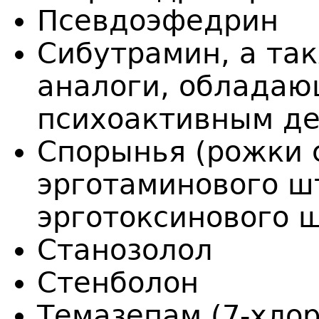
Псевдоэфедрин
Сибутрамин, а та
аналоги, облада
психоактивным д
Спорынья (рожки 
эрготаминового ш
эрготоксинового 
Станозолол
Стенболон
Темазепам (7-хлор