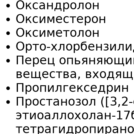
Оксандролон
Оксиместерон
Оксиметолон
Орто-хлорбензил
Перец опьяняющий
вещества, входящ
Пропилгекседрин
Простанозол ([3,2
этиоаллохолан-17
тетрагидропирано