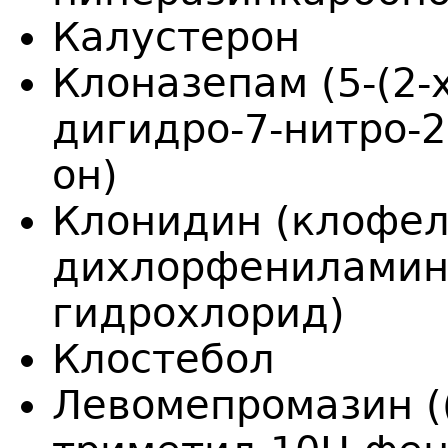
Калустерон
Клоназепам (5-(2-
дигидро-7-нитро-2
он)
Клонидин (клофели
дихлорфениламин
гидрохлорид)
Клостебол
Левомепромазин ((