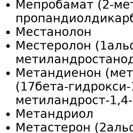
Мепробамат (2-мет
пропандиолдикар
Местанолон
Местеролон (1аль
метиландростано
Метандиенон (мет
(17бета-гидрокси
метиландрост-1,4-
Метандриол
Метастерон (2аль