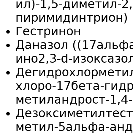
ил)-1,5-диметил-2,
пиримидинтрион)
Гестринон
Даназол ((17альфа
ино2,3-d-изоксазол
Дегидрохлорметил
хлоро-17бета-гид
метиландрост-1,4-
Дезоксиметилтест
метил-5альфа-андр