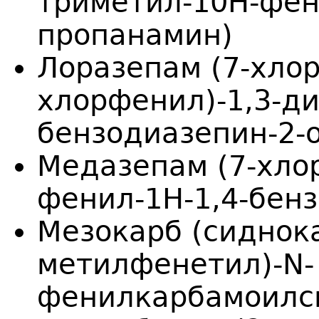
триметил-10H-фен
пропанамин)
Лоразепам (7-хлор
хлорфенил)-1,3-ди
бензодиазепин-2-
Медазепам (7-хлор
фенил-1H-1,4-бен
Мезокарб (сиднока
метилфенетил)-N-
фенилкарбамоилс