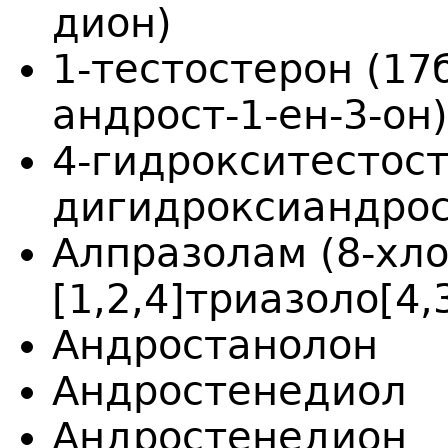
дион)
1-тестостерон (17
андрост-1-ен-3-он)
4-гидрокситестост
дигидроксиандрост
Алпразолам (8-хло
[1,2,4]триазоло[4,
Андростанолон
Андростенедиол
Андростенедион