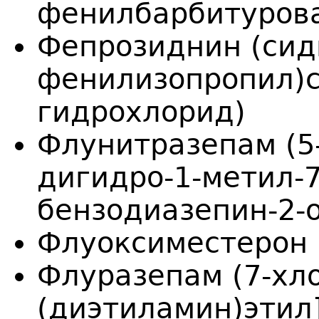
фенилбарбитурова
Фепрозиднин (сидн
фенилизопропил)
гидрохлорид)
Флунитразепам (5-
дигидро-1-метил-7
бензодиазепин-2-
Флуоксиместерон
Флуразепам (7-хло
(диэтиламин)этил]