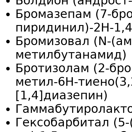
Болдион (андрост-
Бромазепам (7-бро
пиридинил)-2H-1,4
Бромизовал (N-(ам
метилбутанамид)
Бротизолам (2-бро
метил-6H-тиено(3,2
[1,4]диазепин)
Гаммабутиролакт
Гексобарбитал (5-