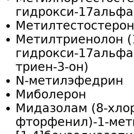
гидрокси-17альфа-
Метилтестостеро
Метилтриенолон (
гидрокси-17альфа-
триен-3-он)
N-метилэфедрин
Миболерон
Мидазолам (8-хлор
фторфенил)-1-мети