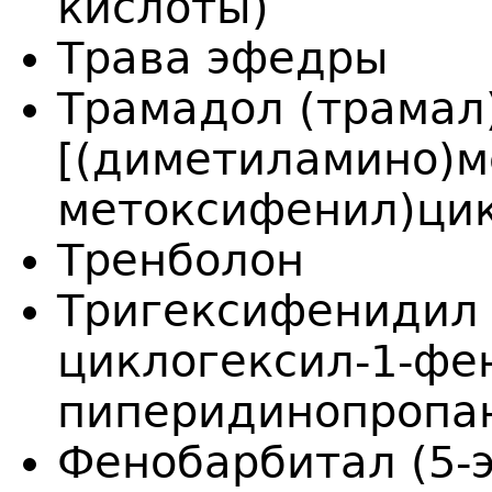
кислоты)
Трава эфедры
Трамадол (трамал) 
[(диметиламино)ме
метоксифенил)цик
Тренболон
Тригексифенидил 
циклогексил-1-фе
пиперидинопропан
Фенобарбитал (5-э