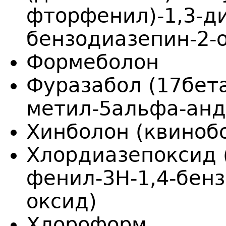
фторфенил)-1,3-ди
бензодиазепин-2-
Формеболон
Фуразабол (17бет
метил-5альфа-андр
Хинболон (квиноб
Хлордиазепоксид (
фенил-3H-1,4-бенз
оксид)
Хлороформ