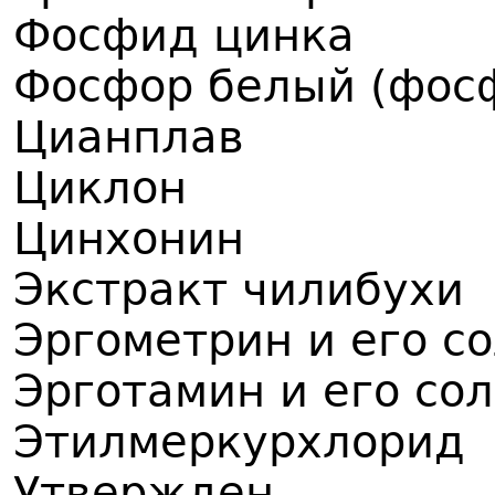
Фосфид цинка
Фосфор белый (фос
Цианплав
Циклон
Цинхонин
Экстракт чилибухи
Эргометрин и его с
Эрготамин и его со
Этилмеркурхлорид
Утвержден