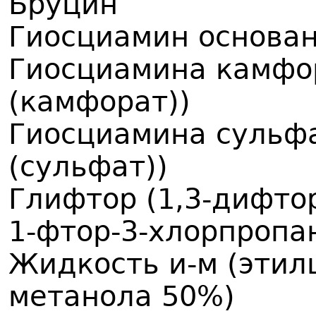
Бруцин
Гиосциамин основа
Гиосциамина камфор
(камфорат))
Гиосциамина сульфа
(сульфат))
Глифтор (1,3-дифтор
1-фтор-3-хлорпропан
Жидкость и-м (этил
метанола 50%)