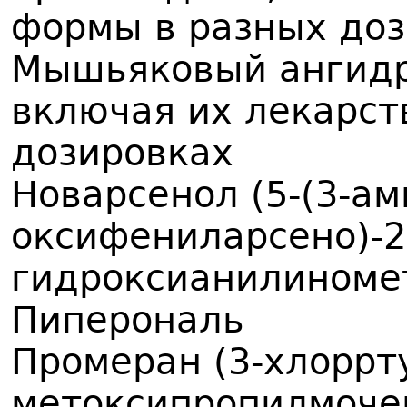
формы в разных до
Мышьяковый ангидр
включая их лекарс
дозировках
Новарсенол (5-(3-ам
оксифениларсено)-2
гидроксианилиноме
Пиперональ
Промеран (3-хлоррту
метоксипропилмочев