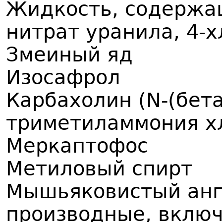
Жидкость, содержа
нитрат уранила, 4-
Змеиный яд
Изосафрол
Карбахолин (N-(бет
триметиламмония х
Меркаптофос
Метиловый спирт
Мышьяковистый анг
производные, включ