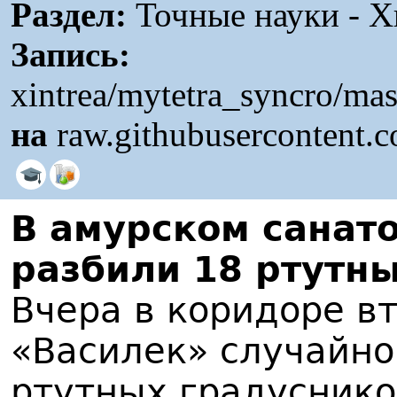
Раздел:
Точные науки - Х
Запись:
xintrea/mytetra_syncro/ma
на
raw.githubusercontent.
В амурском санат
разбили 18 ртутн
Вчера в коридоре в
«Василек» случайно
ртутных градуснико