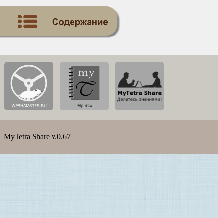
MyTetra Share v.0.67