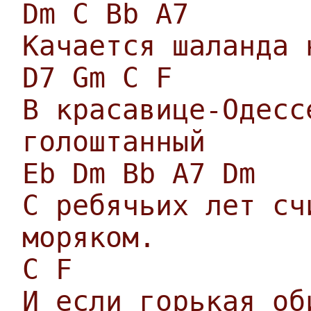
Dm C Bb A7
Качается шаланда 
D7 Gm C F
В красавице-Одесс
голоштанный
Eb Dm Bb A7 Dm
С ребячьих лет сч
моряком.
C F
И если горькая об