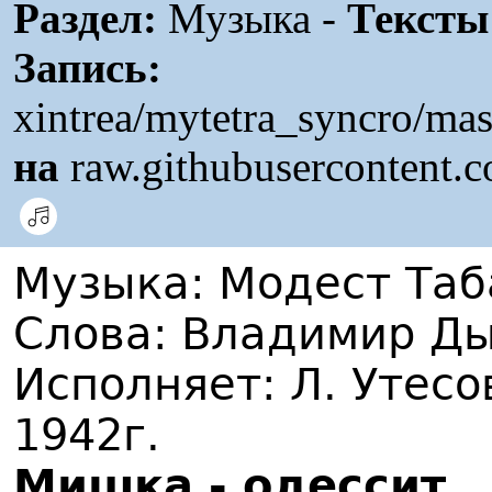
Раздел:
Музыка -
Тексты
Запись:
xintrea/mytetra_syncro/ma
на
raw.githubusercontent.
Музыка: Модест Таб
Слова: Владимир Д
Исполняет: Л. Утесо
1942г.
Мишка - одессит