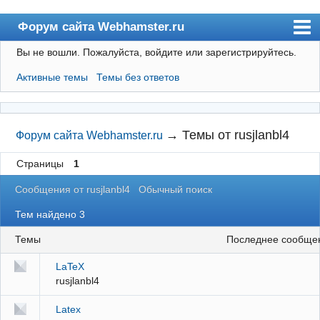
Форум сайта Webhamster.ru
Вы не вошли.
Пожалуйста, войдите или зарегистрируйтесь.
Форум
Активные темы
Темы без ответов
Пользователи
Поиск
Регистрация
→
Темы от rusjlanbl4
Форум сайта Webhamster.ru
Вход
Страницы
1
Webhamster.ru
Сообщения от rusjlanbl4
Обычный поиск
Тем найдено 3
Темы
последнее сообще
LaTeX
rusjlanbl4
Latex