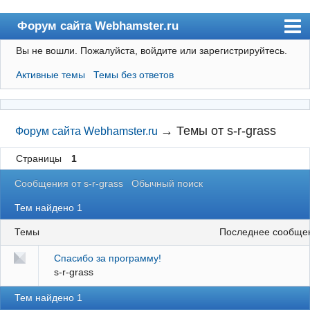
Форум сайта Webhamster.ru
Вы не вошли.
Пожалуйста, войдите или зарегистрируйтесь.
Форум
Активные темы
Темы без ответов
Пользователи
Поиск
Регистрация
→
Темы от s-r-grass
Форум сайта Webhamster.ru
Вход
Страницы
1
Webhamster.ru
Сообщения от s-r-grass
Обычный поиск
Тем найдено 1
Темы
последнее сообще
Спасибо за программу!
s-r-grass
Тем найдено 1