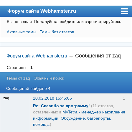
Форум сайта Webhamster.ru
Вы не вошли.
Пожалуйста, войдите или зарегистрируйтесь.
Форум
Активные темы
Темы без ответов
Пользователи
Поиск
Регистрация
→
Сообщения от zaq
Форум сайта Webhamster.ru
Вход
Страницы
1
Webhamster.ru
Темы от zaq
Обычный поиск
Сообщений найдено 4
20.02.2018 15:45:06
1
zaq
Re: Спасибо за программу!
(11 ответов,
оставленных в
MyTetra - менеджер накопления
информации. Обсуждение, багрепорты,
помощь.
)