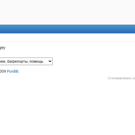
gey
2009
PunBB
.
Сгенерировано за