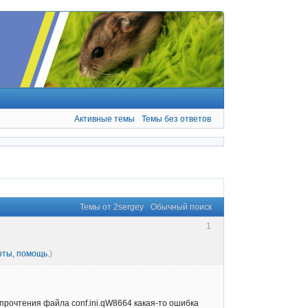
Активные темы
Темы без ответов
Темы от 2sergey
Обычный поиск
1
рты, помощь.
)
 прочтения файла conf.ini.qW8664 какая-то ошибка