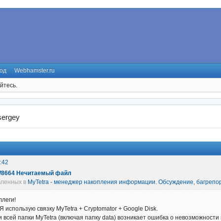
од
Webhamster.ru
йтесь.
sergey
:42
.qW8664 Нечитаемый файл
авленных в
MyTetra - менеджер накопления информации. Обсуждение, багрепо
ллеги!
 использую связку MyTetra + Cryptomator + Google Disk.
 всей папки MyTetra (включая папку data) возникает ошибка о невозможности