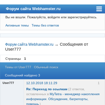
Форум сайта Webhamster.ru
Вы не вошли.
Пожалуйста, войдите или зарегистрируйтесь.
Форум
Активные темы
Темы без ответов
Пользователи
Поиск
Регистрация
→
Сообщения от
Форум сайта Webhamster.ru
User777
Вход
Страницы
1
Webhamster.ru
Темы от User777
Обычный поиск
Сообщений найдено 3
12.10.2018 18:11:29
1
User777
Re: Переход по ссылкам
(2 ответов,
оставленных в
MyTetra - менеджер накопления
информации. Обсуждение, багрепорты,
помощь.
)