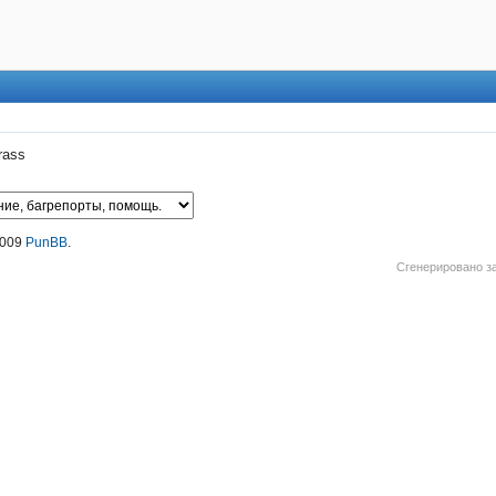
rass
2009
PunBB
.
Сгенерировано за