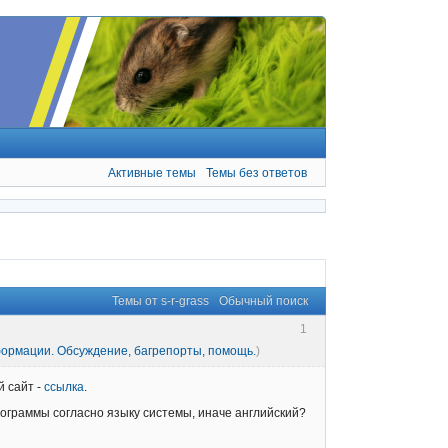
Активные темы
Темы без ответов
Темы от s-r-grass
Обычный поиск
1
формации. Обсуждение, багрепорты, помощь.
)
й сайт -
ссылка
.
ограммы согласно языку системы, иначе английский?