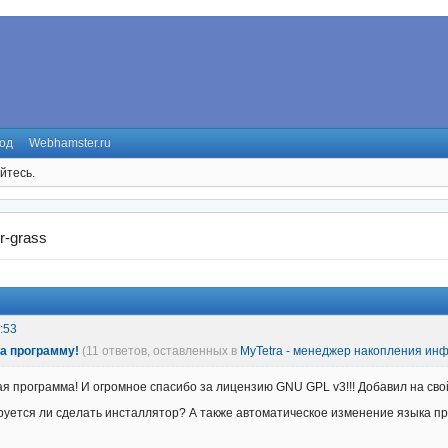
од
Webhamster.ru
йтесь.
r-grass
:53
за программу!
(11 ответов, оставленных в
MyTetra - менеджер накопления ин
я программа! И огромное спасибо за лицензию GNU GPL v3!!! Добавил на сво
руется ли сделать инсталлятор? А также автоматическое изменение языка пр