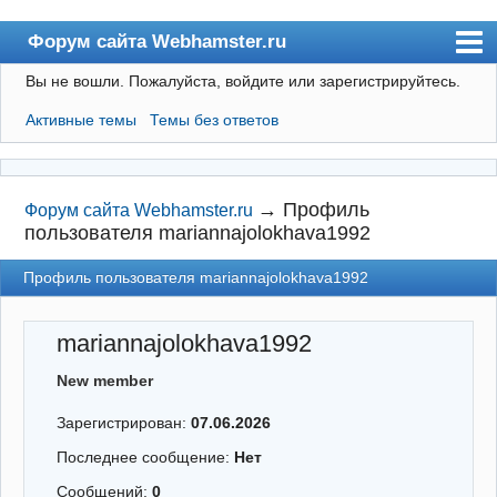
Форум сайта Webhamster.ru
Вы не вошли.
Пожалуйста, войдите или зарегистрируйтесь.
Форум
Активные темы
Темы без ответов
Пользователи
Поиск
Регистрация
→
Профиль
Форум сайта Webhamster.ru
пользователя mariannajolokhava1992
Вход
Профиль пользователя mariannajolokhava1992
Webhamster.ru
mariannajolokhava1992
New member
Зарегистрирован:
07.06.2026
Последнее сообщение:
Нет
Сообщений:
0