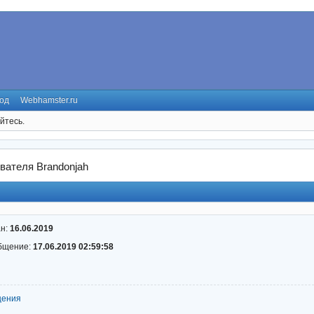
од
Webhamster.ru
йтесь.
вателя Brandonjah
ан:
16.06.2019
бщение:
17.06.2019 02:59:58
щения