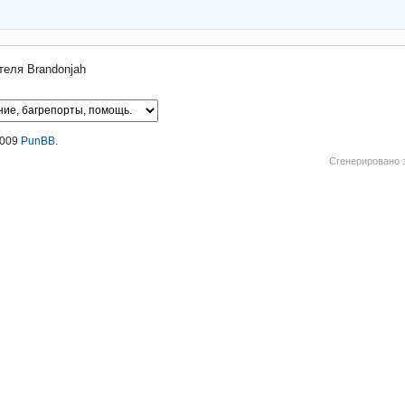
еля Brandonjah
2009
PunBB
.
Сгенерировано 