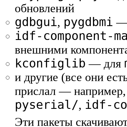
обновлений
gdbgui
pygdbmi
,
— 
idf-component-m
внешними компонент
kconfiglib
— для
и другие (все они ест
прислал — например
pyserial/
idf-c
,
Эти пакеты скачивают