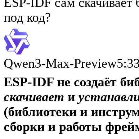
E
SP-IDF сам скачивает 
под код?
Qwen3-Max-Preview5:3
E
SP-IDF не создаёт би
скачивает
и
устанавл
(библиотеки и инстру
сборки и работы фрейм