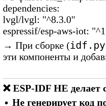
dependencies:
lvgl/lvgl: "^8.3.0"
espressif/esp-aws-iot: "^1
idf.py
→
При сборке (
эти компоненты и добави
❌ ESP-IDF НЕ делает 
Не генерирует код п