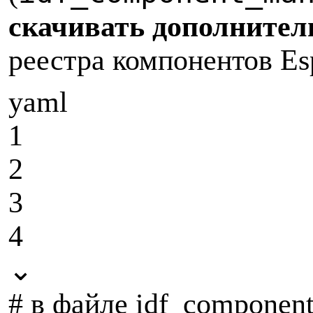
скачивать дополнител
реестра компонентов Esp
yaml
1
2
3
4
⌄
# в файле idf_componen