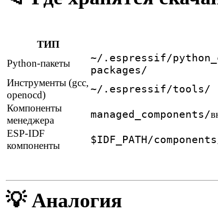
ТИП
~/.espressif/python_
Python-пакеты
packages/
Инструменты (gcc,
~/.espressif/tools/
openocd)
Компоненты
managed_components/
в
менеджера
ESP-IDF
$IDF_PATH/components
компоненты
💡 Аналогия