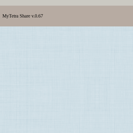
MyTetra Share v.0.67