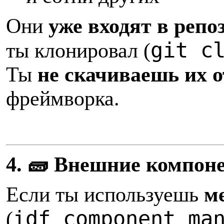
Они
уже входят в реп
git c
ты клонировал (
Ты
не скачиваешь их 
фреймворка.
4. 🧱 Внешние компон
Если ты используешь
м
idf_component_ma
(