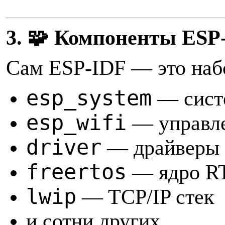
3. 🧩 Компоненты ESP
Сам ESP-IDF — это на
esp_system
— сист
esp_wifi
— управле
driver
— драйверы G
freertos
— ядро R
lwip
— TCP/IP стек
и сотни других