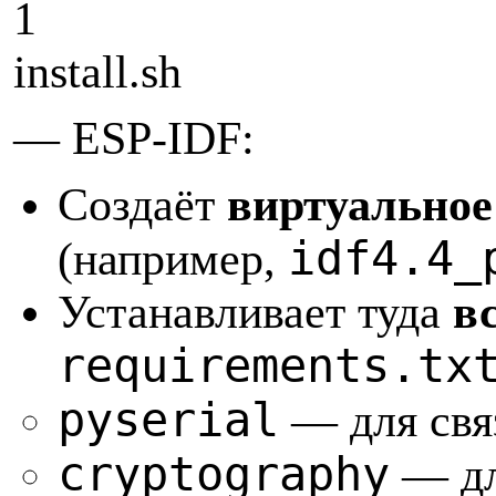
1
install.sh
—
ESP-IDF:
Создаёт
виртуальное
idf4.4_
(например,
Устанавливает туда
в
requirements.tx
pyserial
— для свя
cryptography
— дл