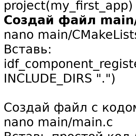
project(my_first_app)
Создай файл main/
nano main/CMakeLists
Вставь:
idf_component_regist
INCLUDE_DIRS ".")
Создай файл с кодом
nano main/main.c