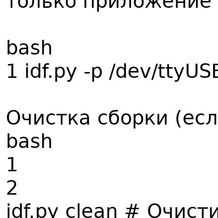
только приложение 
bash
1 idf.py -p /dev/ttyU
Очистка сборки (есл
bash
1
2
idf.py clean # Очис