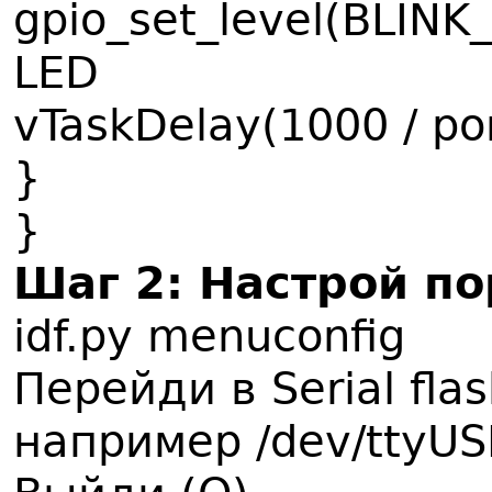
gpio_set_level(BLINK
LED
vTaskDelay(1000 / p
}
}
Шаг 2: Настрой по
idf.py menuconfig
Перейди в Serial fla
например /dev/ttyUS