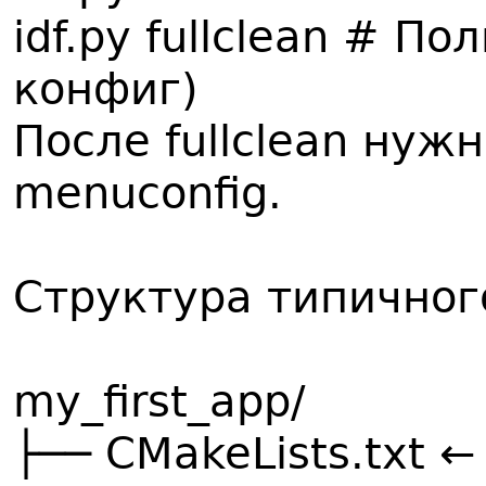
idf.py fullclean # П
конфиг)
После fullclean нужн
menuconfig.
Структура типичног
my_first_app/
├── CMakeLists.txt 