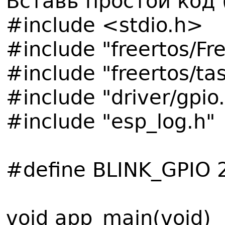
Вставь простой код 
#include <stdio.h>
#include "freertos/F
#include "freertos/ta
#include "driver/gpio
#include "esp_log.h"
#define BLINK_GPIO 
void app_main(void)