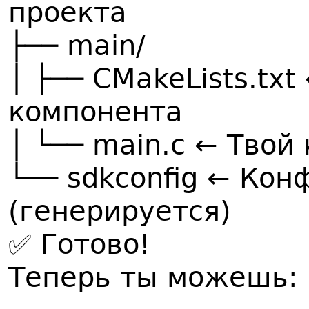
проекта
├── main/
│ ├── CMakeLists.tx
компонента
│ └── main.c ← Твой
└── sdkconfig ← Ко
(генерируется)
✅ Готово!
Теперь ты можешь: