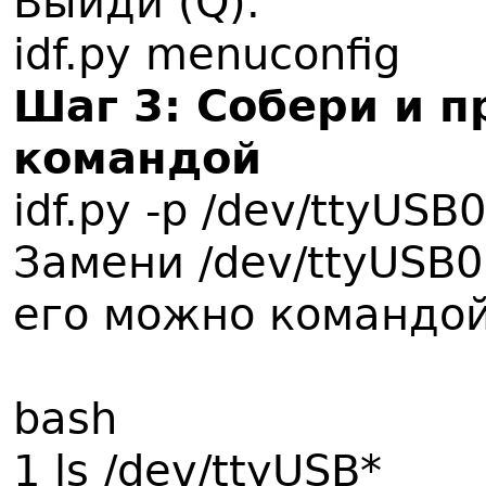
Выйди (Q).
idf.py menuconfig
Шаг 3: Собери и 
командой
idf.py -p /dev/ttyUSB0
Замени /dev/ttyUSB0
его можно командой
bash
1 ls /dev/ttyUSB*