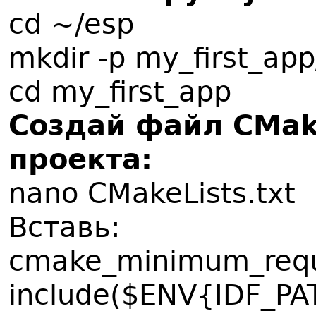
cd ~/esp
mkdir -p my_first_ap
cd my_first_app
Создай файл CMake
проекта:
nano CMakeLists.txt
Вставь:
cmake_minimum_requ
include($ENV{IDF_PA