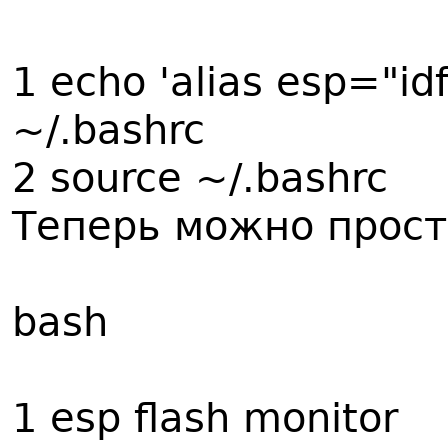
1 echo 'alias esp="id
~/.bashrc
2 source ~/.bashrc
Теперь можно прост
bash
1 esp flash monitor