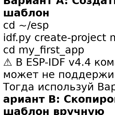
Вариант A: Создат
шаблон
cd ~/esp
idf.py create-project 
cd my_first_app
⚠️ В ESP-IDF v4.4 ком
может не поддержи
Тогда используй Ва
ариант B: Скопир
шаблон вручную