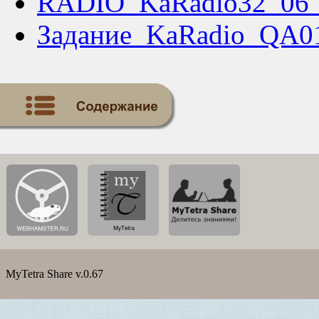
RADIO_KaRadio32_06
Задание_KaRadio_QA0
MyTetra Share v.0.67