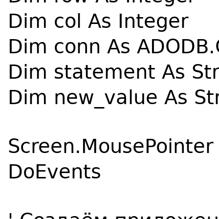
Dim col As Integer
Dim conn As ADODB.
Dim statement As Str
Dim new_value As St
Screen.MousePointer
DoEvents