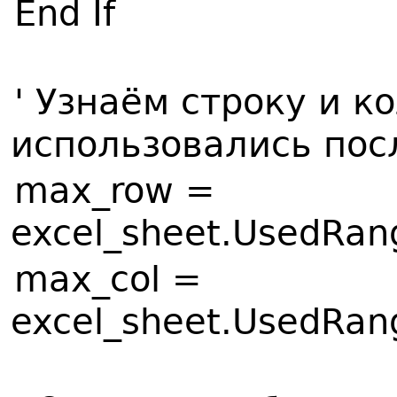
End If
' Узнаём строку и к
использовались пос
max_row =
excel_sheet.UsedRan
max_col =
excel_sheet.UsedRan