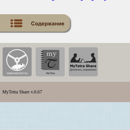
MyTetra Share v.0.67