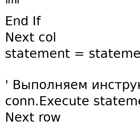
"'"
End If
Next col
statement = stateme
' Выполняем инстру
conn.Execute statem
Next row