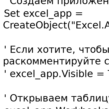
' Создаём приложен
Set excel_app =
CreateObject("Excel.A
' Если хотите, чтоб
раскомментируйте 
' excel_app.Visible =
' Открываем таблицу