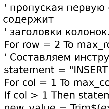
' пропуская первую 
содержит
' заголовки колонок
For row = 2 To max_
' Составляем инстр
statement = "INSERT
For col = 1 To max_co
If col > 1 Then stat
new_value = Trim$(ex