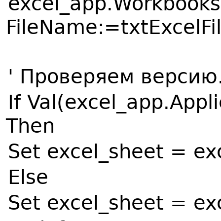
excel_app.Workbook
FileName:=txtExcelFil
' Проверяем версию
If Val(excel_app.Appl
Then
Set excel_sheet = ex
Else
Set excel_sheet = ex