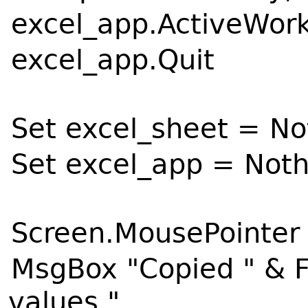
excel_app.ActiveWork
excel_app.Quit
Set excel_sheet = No
Set excel_app = Noth
Screen.MousePointer
MsgBox "Copied " & 
values."