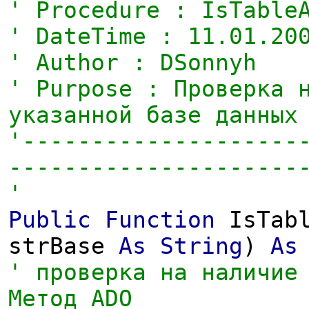
' Procedure : IsTable
' DateTime : 11.01.20
' Author : DSonnyh
' Purpose : Проверка 
указанной базе данных
'--------------------
---------------------
'
Public
Function
IsTabl
strBase
As
String
)
As
' проверка на наличие
Метод ADO