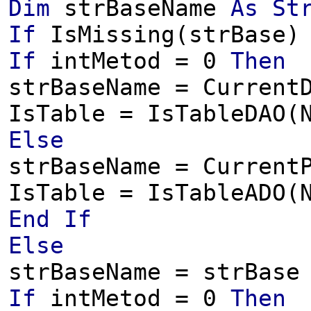
Dim
strBaseName
As
St
If
IsMissing(strBase
If
intMetod = 0
Then
strBaseName = Current
IsTable = IsTableDAO(
Else
strBaseName = Current
IsTable = IsTableADO(
End
If
Else
strBaseName = strBase
If
intMetod = 0
Then