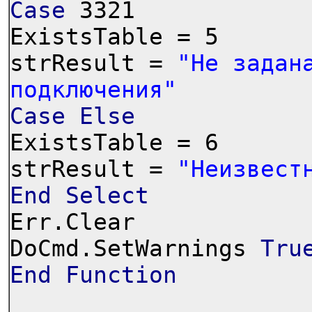
Case
3321
ExistsTable = 5
strResult =
"Не задан
подключения"
Case
Else
ExistsTable = 6
strResult =
"Неизвест
End
Select
Err.Clear
DoCmd.SetWarnings
Tru
End
Function