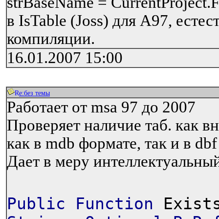
strBaseName = CurrentProject.
в IsTable (Joss) для А97, есте
компиляции.
16.01.2007 15:00
R
e:без темы
Работает от msa 97 до 2007
Проверяет наличие таб. как вн
как в mdb формате, так и в dbf
Дает в меру интеллектуальны
Public
Function
Exists