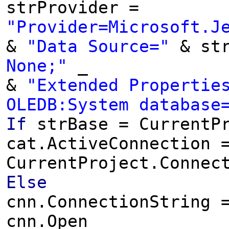
strProvider =
"Provider=Microsoft.J
&
"Data Source="
& st
None;"
_
&
"Extended Propertie
OLEDB:System database
If
strBase = CurrentP
cat.ActiveConnection 
CurrentProject.Connec
Else
cnn.ConnectionString 
cnn.Open