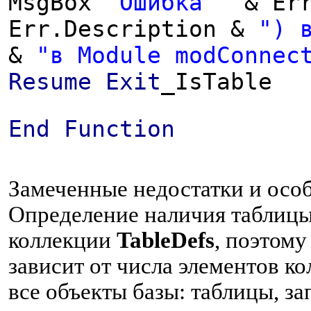
MsgBox
"Ошибка "
& Err
Err.Description &
") 
&
"в Module modConnec
Resume
Exit
_IsTable
End
Function
Замеченные недостатки и осо
Определение наличия таблицы
коллекции
TableDefs
, поэтому
зависит от числа элементов к
все объекты базы: таблицы, з