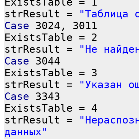
ExistsTable = 1
strResult =
"Таблица 
Case
3024, 3011
ExistsTable = 2
strResult =
"Не найде
Case
3044
ExistsTable = 3
strResult =
"Указан о
Case
3343
ExistsTable = 4
strResult =
"Нераспоз
данных"