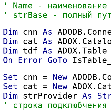
' Name - наименование
' strBase - полный пу
Dim
cnn
As
ADODB.Conne
Dim
cat
As
ADOX.Catal
Dim
tdf
As
ADOX.Table
On
Error
GoTo
IsTable
Set
cnn =
New
ADODB.Co
Set
cat =
New
ADOX.Cat
Dim
strProvider
As
St
' строка подклюбчения