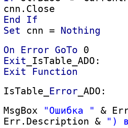
cnn.Close
End
If
Set
cnn =
Nothing
On
Error
GoTo
0
Exit
_IsTable_ADO:
Exit
Function
IsTable_
Error
_ADO:
MsgBox
"Ошибка "
& Err
Err.Description &
") 