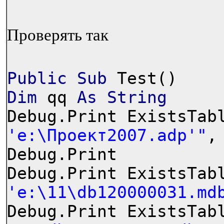
Проверять так
Public
Sub
Test()
Dim
qq
As
String
Debug.Print ExistsTab
'e:\Проект2007.adp'"
,
Debug.Print
Debug.Print ExistsTab
'e:\11\db120000031.md
Debug.Print ExistsTab