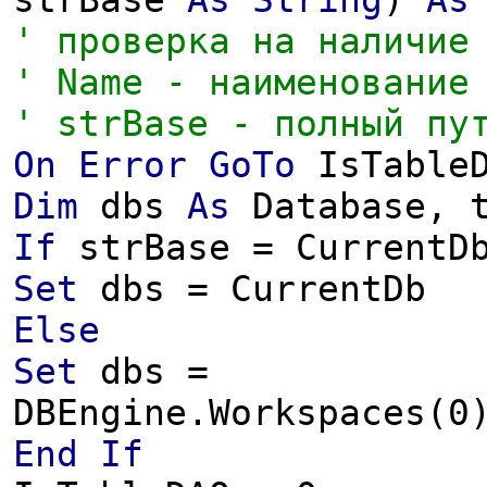
strBase
As
String
)
As
' проверка на наличие
' Name - наименование
' strBase - полный пу
On
Error
GoTo
IsTableD
Dim
dbs
As
Database, 
If
strBase = CurrentD
Set
dbs = CurrentDb
Else
Set
dbs =
DBEngine.Workspaces(0
End
If