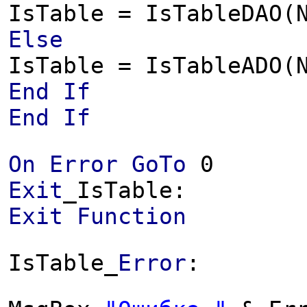
IsTable = IsTableDAO(
Else
IsTable = IsTableADO(
End
If
End
If
On
Error
GoTo
0
Exit
_IsTable:
Exit
Function
IsTable_
Error
: