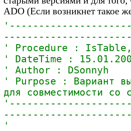
старыми версиями и для того,
ADO (Если возникнет такое же
'--------------------
---------------------
' Procedure : IsTable
' DateTime : 15.01.20
' Author : DSonnyh
' Purpose : Вариант в
для совместимости со 
'--------------------
---------------------
'