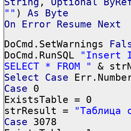
String
,
Optional
ByRe
""
)
As
Byte
On
Error
Resume
Next
DoCmd.SetWarnings
Fal
DoCmd.RunSQL
"Insert 
SELECT * FROM "
& str
Select
Case
Err.Numbe
Case
0
ExistsTable = 0
strResult =
"Таблица 
Case
3078