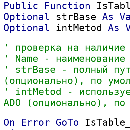
Public
Function
IsTab
Optional
strBase
As
V
Optional
intMetod
As
' проверка на наличие
' Name - наименование
' strBase - полный пу
(опционально), по умо
' intMetod - использу
ADO (опционально), по
On
Error
GoTo
IsTable