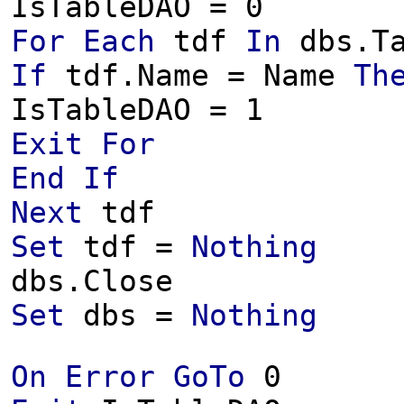
IsTableDAO = 0
For
Each
tdf
In
dbs.Ta
If
tdf.Name = Name
Th
IsTableDAO = 1
Exit
For
End
If
Next
tdf
Set
tdf =
Nothing
dbs.Close
Set
dbs =
Nothing
On
Error
GoTo
0