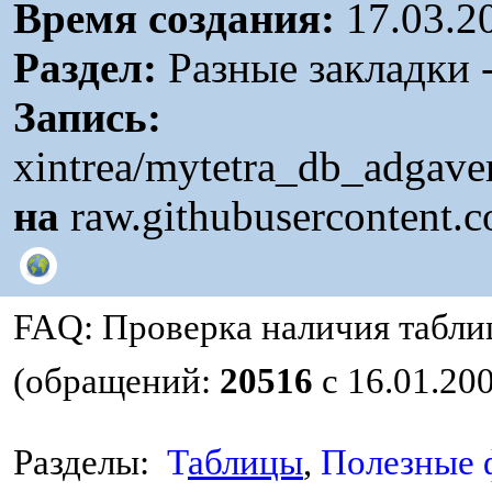
Время создания:
17.03.2
Раздел:
Разные закладки 
Запись:
xintrea/mytetra_db_adgav
на
raw.githubusercontent.
F
AQ: Проверка наличия табли
(
обращений:
20516
с 16.01.20
Р
азделы:
Т
аблицы
,
Полезные 