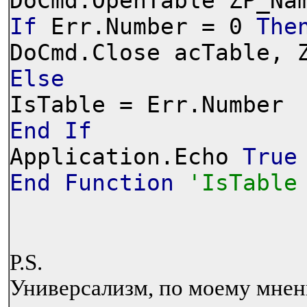
DoCmd.OpenTable ZP_Na
If
Err.Number = 0
The
DoCmd.Close acTable, 
Else
IsTable = Err.Number
End
If
Application.Echo
True
End
Function
'IsTable
P.S.
Универсализм, по моему мнен