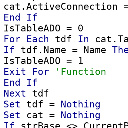
cat.ActiveConnection 
End
If
IsTableADO = 0
For
Each
tdf
In
cat.Ta
If
tdf.Name = Name
Th
IsTableADO = 1
Exit
For
'Function
End
If
Next
tdf
Set
tdf =
Nothing
Set
cat =
Nothing
If
strBase <> Current