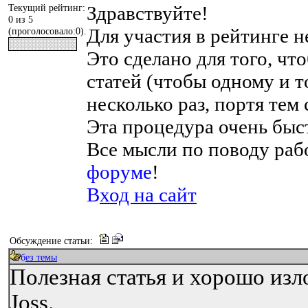
З
дравствуйте!
Т
екущий рейтинг:
0 из 5
Для участия в рейтинге н
(проголосовало:0).
Это сделано для того, чт
статей (чтобы одному и т
несколько раз, портя тем
Эта процедура очень быстр
Все мысли по поводу раб
форуме
!
В
ход на сайт
О
бсуждение статьи:
б
ез темы
Полезная статья и хорошо изл
Joss.