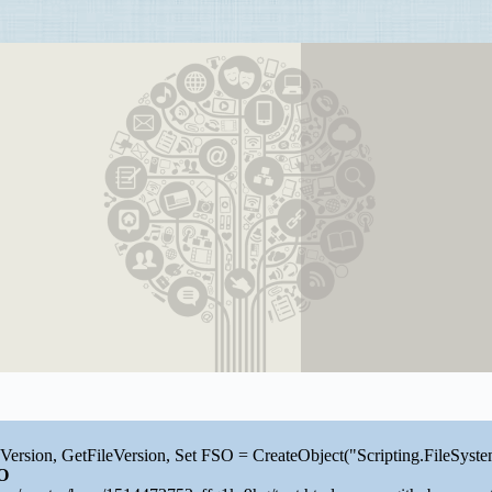
ersion, GetFileVersion, Set FSO = CreateObject("Scripting.FileSyst
O