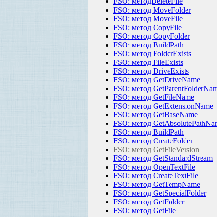
FSO: методDeleteFile
FSO: метод MoveFolder
FSO: метод MoveFile
FSO: метод CopyFile
FSO: метод CopyFolder
FSO: метод BuildPath
FSO: метод FolderExists
FSO: метод FileExists
FSO: метод DriveExists
FSO: метод GetDriveName
FSO: метод GetParentFolderNa
FSO: метод GetFileName
FSO: метод GetExtensionName
FSO: метод GetBaseName
FSO: метод GetAbsolutePathNa
FSO: метод BuildPath
FSO: метод CreateFolder
FSO: метод GetFileVersion
FSO: метод GetStandardStream
FSO: метод OpenTextFile
FSO: метод CreateTextFile
FSO: метод GetTempName
FSO: метод GetSpecialFolder
FSO: метод GetFolder
FSO: метод GetFile