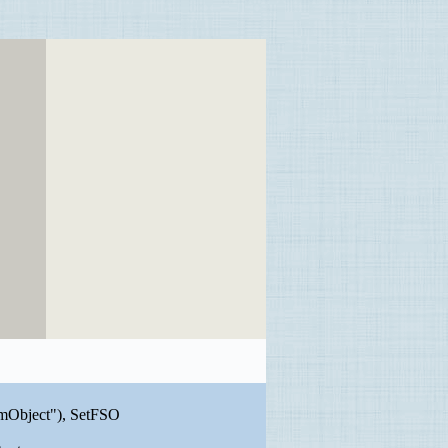
emObject"), SetFSO