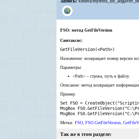
Запись:
xintrea/mytetra_db_adgaver_n
FSO: метод GetFileVersion
С
интаксис:
GetFileVersion(<Path>)
Назначение: возвращает номер версии ис
Параметры:
<Path> – строка, путь к файлу.
Описание: метод возвращает информацию
Пример:
Set FSO = CreateObject("Scripti
MsgBox FSO.GetFileVersion("C:\P
MsgBox FSO.GetFileVersion("C:\P
Метки:
FSO
,
FSO.GetFileVersion
,
GetFileV
Так же в этом разделе: