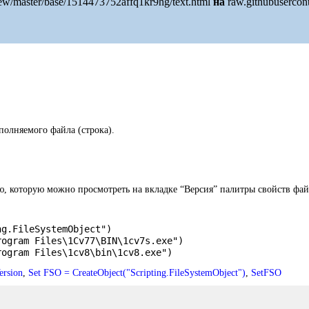
ew/master/base/1514473752affq1kr9hg/text.html
на
raw.githubusercon
полняемого файла (строка).
, которую можно просмотреть на вкладке “Версия” палитры свойств фай
ng.FileSystemObject")
rogram Files\1Cv77\BIN\1cv7s.exe")
rogram Files\1cv8\bin\1cv8.exe")
ersion
,
Set FSO = CreateObject("Scripting.FileSystemObject")
,
SetFSO