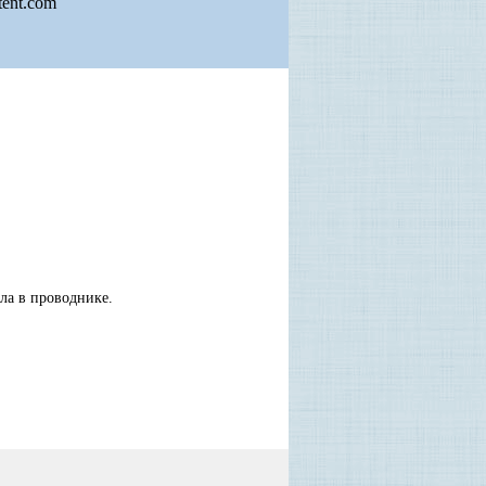
tent.com
ла в проводнике.