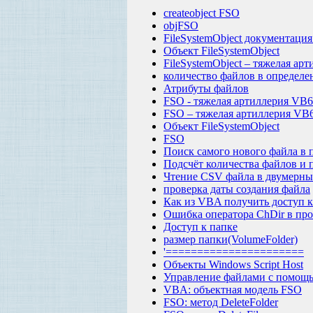
createobject FSO
objFSO
FileSystemObject документация 
Объект FileSystemObject
FileSystemObject – тяжелая арт
количество файлов в определе
Атрибуты файлов
FSO - тяжелая артиллерия VB6
FSO – тяжелая артиллерия VB
Объект FileSystemObject
FSO
Поиск самого нового файла в 
Подсчёт количества файлов и 
Чтение CSV файла в двумерны
проверка даты создания файла
Как из VBA получить доступ к
Ошибка оператора ChDir в про
Доступ к папке
размер папки(VolumeFolder)
'======================
Объекты Windows Script Host
Управление файлами с помо
VBA: объектная модель FSO
FSO: метод DeleteFolder