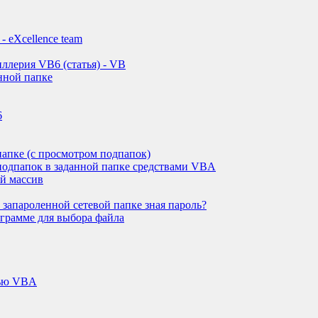
- eXcellence team
иллерия VB6 (статья) - VB
нной папке
6
папке (с просмотром подпапок)
подпапок в заданной папке средствами VBA
й массив
 запароленной сетевой папке зная пароль?
грамме для выбора файла
щью VBA