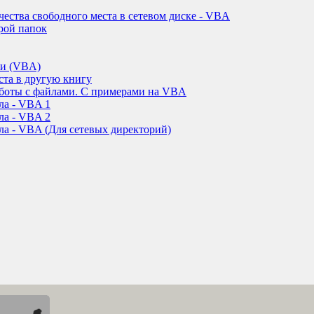
ества свободного места в сетевом диске - VBA
рой папок
ки (VBA)
ста в другую книгу
работы с файлами. С примерами на VBA
ла - VBA 1
ла - VBA 2
а - VBA (Для сетевых директорий)