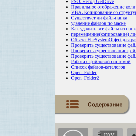
FSO: метод GetDrive
Правильное отображение колич
VBA. Копирование со структу
Существует ли файл-папка
удаление файлов по маске
Как удалить все файлы из пап
перемещение(копирование) ли
Объект FileSystemObject для 
Проверить существование фай
Проверить существование фай
Проверить существование файл
Работа с файловой системой
Список файлов-каталогов
Open_Folder
Open_Folder2