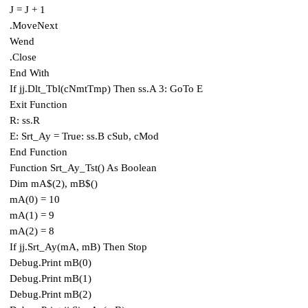
J = J + 1
.MoveNext
Wend
.Close
End With
If jj.Dlt_Tbl(cNmtTmp) Then ss.A 3: GoTo E
Exit Function
R: ss.R
E: Srt_Ay = True: ss.B cSub, cMod
End Function
Function Srt_Ay_Tst() As Boolean
Dim mA$(2), mB$()
mA(0) = 10
mA(1) = 9
mA(2) = 8
If jj.Srt_Ay(mA, mB) Then Stop
Debug.Print mB(0)
Debug.Print mB(1)
Debug.Print mB(2)