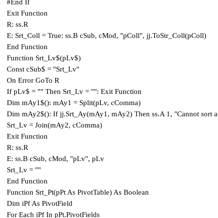
#End If
Exit Function
R: ss.R
E: Srt_Coll = True: ss.B cSub, cMod, "pColl", jj.ToStr_Coll(pColl)
End Function
Function Srt_Lv$(pLv$)
Const cSub$ = "Srt_Lv"
On Error GoTo R
If pLv$ = "" Then Srt_Lv = "": Exit Function
Dim mAy1$(): mAy1 = Split(pLv, cComma)
Dim mAy2$(): If jj.Srt_Ay(mAy1, mAy2) Then ss.A 1, "Cannot sort a
Srt_Lv = Join(mAy2, cComma)
Exit Function
R: ss.R
E: ss.B cSub, cMod, "pLv", pLv
Srt_Lv = ""
End Function
Function Srt_Pt(pPt As PivotTable) As Boolean
Dim iPf As PivotField
For Each iPf In pPt.PivotFields