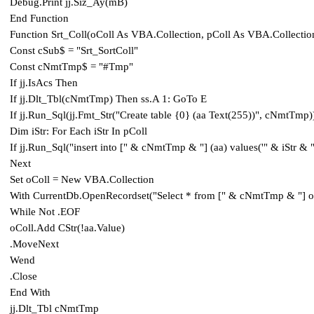
Debug.Print jj.Siz_Ay(mB)
End Function
Function Srt_Coll(oColl As VBA.Collection, pColl As VBA.Collectio
Const cSub$ = "Srt_SortColl"
Const cNmtTmp$ = "#Tmp"
If jj.IsAcs Then
If jj.Dlt_Tbl(cNmtTmp) Then ss.A 1: GoTo E
If jj.Run_Sql(jj.Fmt_Str("Create table {0} (aa Text(255))", cNmtTmp
Dim iStr: For Each iStr In pColl
If jj.Run_Sql("insert into [" & cNmtTmp & "] (aa) values('" & iStr & 
Next
Set oColl = New VBA.Collection
With CurrentDb.OpenRecordset("Select * from [" & cNmtTmp & "] or
While Not .EOF
oColl.Add CStr(!aa.Value)
.MoveNext
Wend
.Close
End With
jj.Dlt_Tbl cNmtTmp