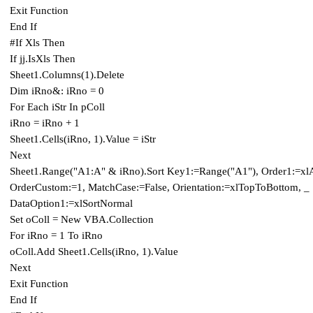
Exit Function
End If
#If Xls Then
If jj.IsXls Then
Sheet1.Columns(1).Delete
Dim iRno&: iRno = 0
For Each iStr In pColl
iRno = iRno + 1
Sheet1.Cells(iRno, 1).Value = iStr
Next
Sheet1.Range("A1:A" & iRno).Sort Key1:=Range("A1"), Order1:=xl
OrderCustom:=1, MatchCase:=False, Orientation:=xlTopToBottom, _
DataOption1:=xlSortNormal
Set oColl = New VBA.Collection
For iRno = 1 To iRno
oColl.Add Sheet1.Cells(iRno, 1).Value
Next
Exit Function
End If