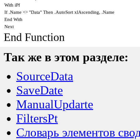
With iPf
If .Name <> "Data" Then .AutoSort xlAscending, .Name
End With
Next
End Function
Так же в этом разделе:
SourceData
SaveDate
ManualUpdarte
FiltersPt
Словарь элементов сво