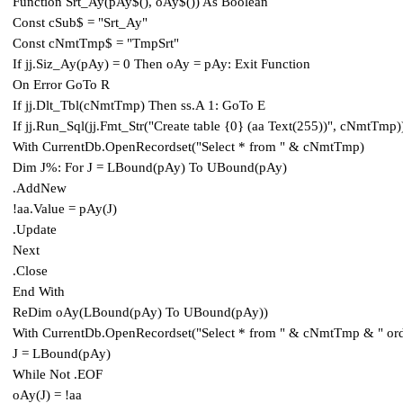
Function Srt_Ay(pAy$(), oAy$()) As Boolean
Const cSub$ = "Srt_Ay"
Const cNmtTmp$ = "TmpSrt"
If jj.Siz_Ay(pAy) = 0 Then oAy = pAy: Exit Function
On Error GoTo R
If jj.Dlt_Tbl(cNmtTmp) Then ss.A 1: GoTo E
If jj.Run_Sql(jj.Fmt_Str("Create table {0} (aa Text(255))", cNmtTmp
With CurrentDb.OpenRecordset("Select * from " & cNmtTmp)
Dim J%: For J = LBound(pAy) To UBound(pAy)
.AddNew
!aa.Value = pAy(J)
.Update
Next
.Close
End With
ReDim oAy(LBound(pAy) To UBound(pAy))
With CurrentDb.OpenRecordset("Select * from " & cNmtTmp & " ord
J = LBound(pAy)
While Not .EOF
oAy(J) = !aa