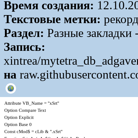
Время создания:
12.10.2
Текстовые метки:
рекорд
Раздел:
Разные закладки -
Запись:
xintrea/mytetra_db_adgav
на
raw.githubusercontent.
Attribute VB_Name = "xSrt"
Option Compare Text
Option Explicit
Option Base 0
Const cMod$ = cLib & ".xSrt"