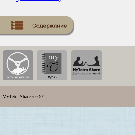
MyTetra Share v.0.67