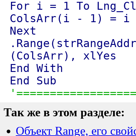
For i = 1 To Lng_C
ColsArr(i - 1) = i
Next
.Range(strRangeAdd
(ColsArr), xlYes
End With
End Sub
'=================
Так же в этом разделе:
Объект Range, его свой