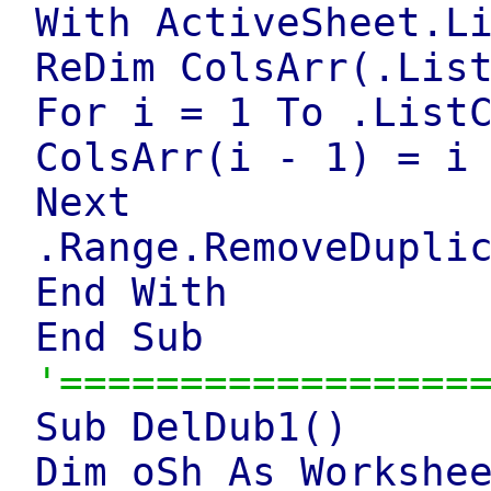
With ActiveSheet.L
ReDim ColsArr(.Lis
For i = 1 To .List
ColsArr(i - 1) = i
Next
.Range.RemoveDupli
End With
End Sub
'=================
Sub DelDub1()
Dim oSh As Workshe