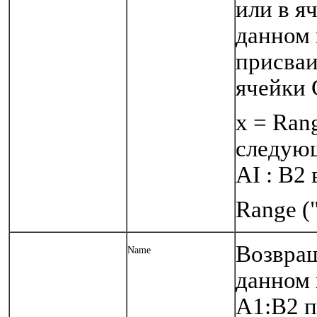
или в я
данном 
присваи
ячейки 
х = Rang
следующ
AI : В2 
Range (
Возвращ
Name
данном 
А1:В2 п