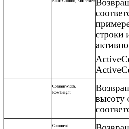
Возвращ
EntireColumn, EntireRow
соответ
примере
строки 
активно
ActiveCe
ActiveCe
Возвращ
ColumnWidth,
RowHeight
высоту 
соответ
Возвращ
Comment