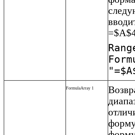
следу
вводи
=$А$
Rang
Form
"=$А
Возвр
FormulaArray 1
диапа
отлич
форму
форму