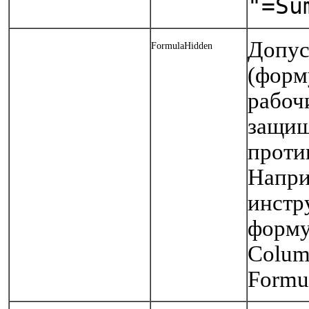
"=Su
Допус
FormulaHidden
(форм
рабоч
защищ
проти
Напри
инстр
форму
Column
Formu