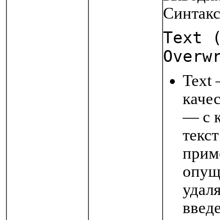
Синтакс
Text 
Overw
Text
качес
— с 
текс
прим
опущ
удаля
введе