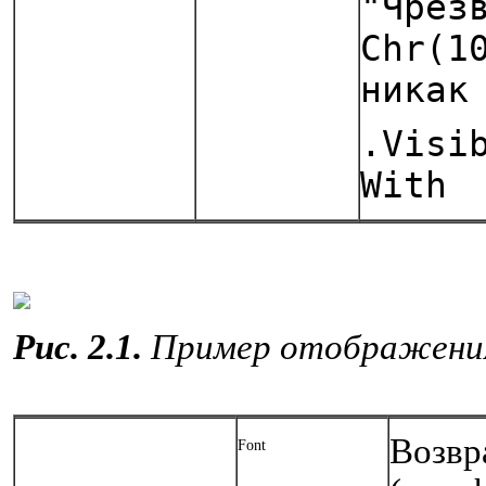
"Чрез
Chr(1
никак
.Visi
With
Рис. 2.1.
Пример отображения
Возвр
Font