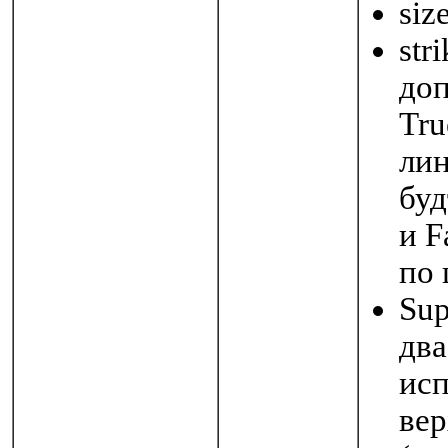
siz
str
доп
Tru
лин
буд
и F
по 
Sup
два
исп
вер