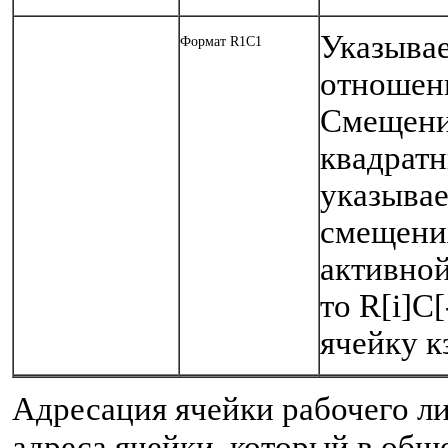
Указыва
Формат R1C1
отношени
Смещени
квадратн
указывае
смещения
активной
то R[i]C[
ячейку к
Адресация ячейки рабочего ли
адреса ячейки, который в общ