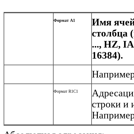
Имя ячей
Формат А1
столбца (и
..., HZ, IA
16384).
Например
Адресаци
Формат R1C1
строки и 
Например