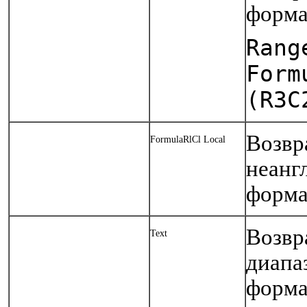
форма
Rang
Form
(R3C
Возвр
FormulaRlCl Local
неанг
форма
Возвр
Text
диапа
форма