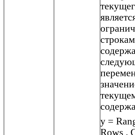
текущег
являетс
ограни
строкам
содержа
следую
перемен
значени
текущем
содержа
у = Rang
Rows . 