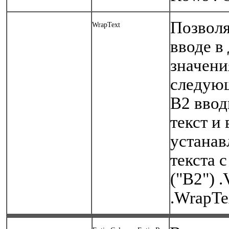
Позволя
WrapText
вводе в
значения
следующ
В2 ввод
текст и 
устанав
текста 
("B2") 
.WrapTe