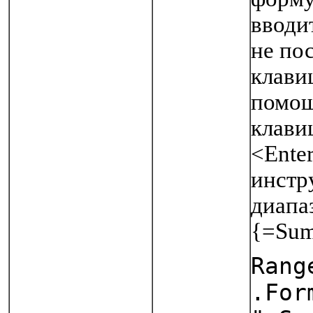
вводи
не по
клавиш
помощ
клави
<Ente
инстр
диапа
{=Sum
Rang
.For