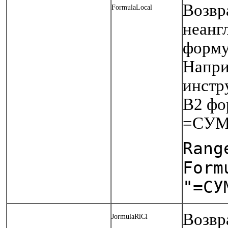
Возвр
FormulaLocal
неанг
форму
Напри
инстр
В2 фо
=СУМ
Rang
Form
"=СУ
Возвр
JormulaRlCl