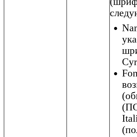
(шриф
следу
Na
ук
шри
Cyr
Fon
воз
(об
(П
Ita
(п