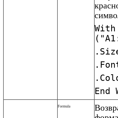
красн
символ
With
("A1
.Siz
.Fon
.Col
End 
Возвр
Formula
форма