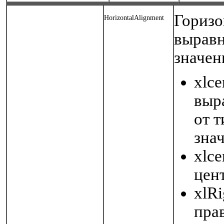
Горизо
HorizontalAlignment
выравн
значен
xlce
выр
от 
зна
xlce
цен
xlR
пра