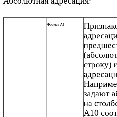
Абсолютная адресация:
Признак
Формат А1
адресаци
предшес
(абсолют
строку) 
адресаци
Наприме
задают 
на столб
А10 соот