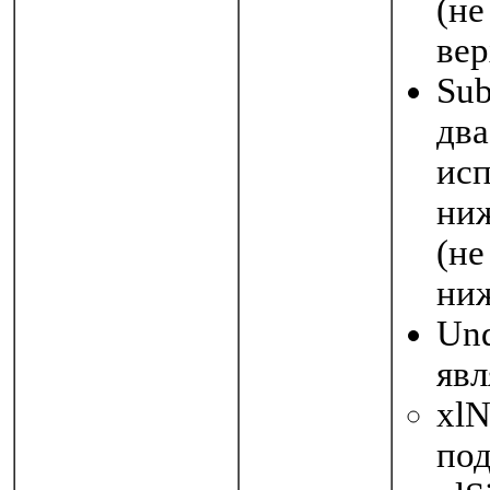
(не
вер
Sub
два
исп
ниж
(не
ни
Und
явл
xlN
под