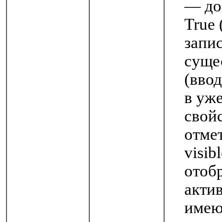
— до
True
запи
суще
(ввод
в уж
свой
отме
visib
отоб
акти
имею