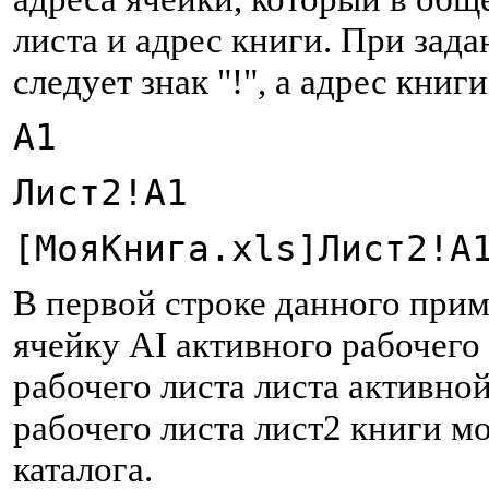
листа и адрес книги. При зада
следует знак "!", а адрес кни
А1
Лист2!А1
[МояКнига.хls]Лист2!А
В первой строке данного прим
ячейку AI активного рабочего 
рабочего листа листа активной
рабочего листа лист2 книги м
каталога.