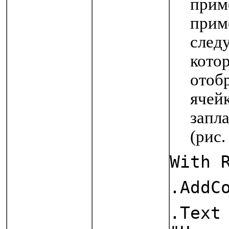
прим
прим
след
кото
отоб
ячей
запл
(рис. 
With 
.AddC
.Text