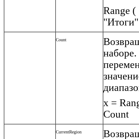
Range (
"Итоги"
Возвращ
Count
наборе.
перемен
значени
диапазон
х = Rang
Count
Возвращ
CurrentRegion