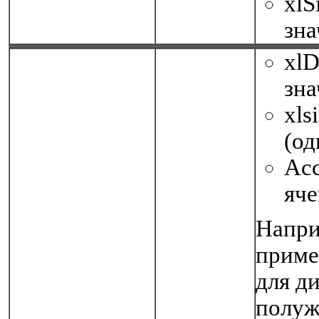
xlS
зн
xlD
зн
xls
(од
Acc
яче
Напри
приме
для ди
полуж