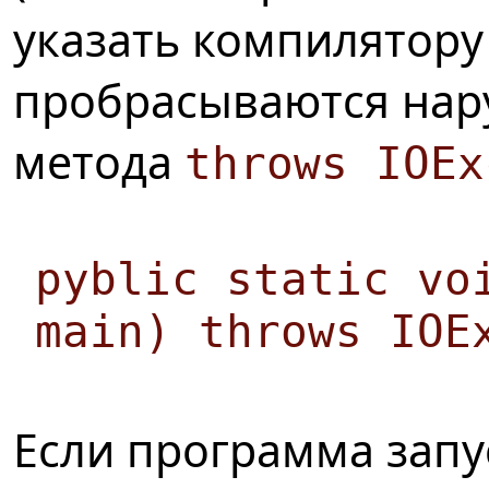
указать компилятору
пробрасываются нару
метода
throws IOEx
pyblic static vo
main) throws IOE
Если программа запу