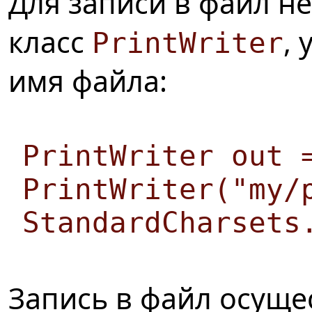
Для записи в файл н
класс
, 
PrintWriter
имя файла:
PrintWriter out 
PrintWriter("my/
StandardCharsets
Запись в файл осуще