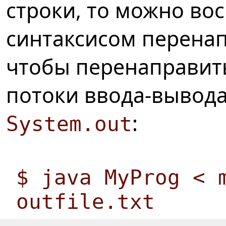
строки, то можно во
синтаксисом перенап
чтобы перенаправит
потоки ввода-вывод
:
System.out
$ java MyProg < 
outfile.txt