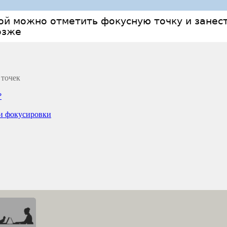
й можно отметить фокусную точку и занести
озже
 точек
?
и фокусировки