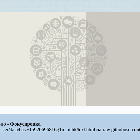
оно -
Фокусировка
ster/data/base/15920696816g1mioilhk/text.html
на
raw.githubusercon