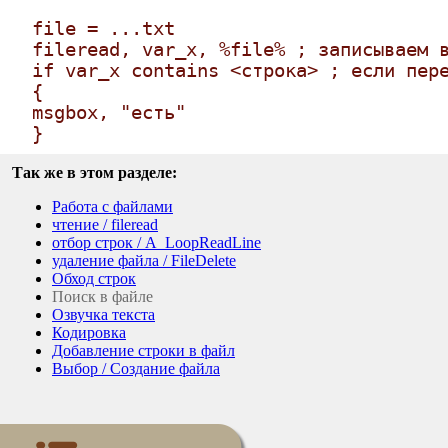
file = ...txt
fileread, var_x, %file% ; записываем 
if var_x contains <строка> ; если пер
{
msgbox, "есть"
}
Так же в этом разделе:
Работа с файлами
чтение / fileread
отбор строк / A_LoopReadLine
удаление файла / FileDelete
Обход строк
Поиск в файле
Озвучка текста
Кодировка
Добавление строки в файл
Выбор / Создание файла